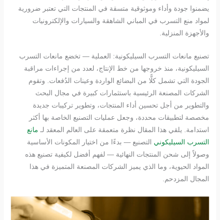
يضمنوا جودة وأداء وموثوقية متسقة في المنتجات التي تعتبر ضرورية
لمواد منع التسرب في المباني الشاهقة والسيارات والإلكترونيات
والأجهزة المنزلية.
تصنيع مانعات التسرب السيليكونية: العملية — تخضع مانعات التسرب
السيليكونية، منذ خروجها من خط الإنتاج، لعدد من إجراءات مراقبة
الجودة التي تشمل كلًّا من البضائع الواردة وعينات الدُفعات. وتقوم
الشركات المصنعة الرئيسية باستثمارات كبيرة في مجال البحث
والتطوير من أجل تحسين أداء المنتجات، وتطوير تركيبات جديدة
مخصصة لتطبيقات محددة، وجعل عمليات التصنيع الخاصة بها أكثر
استدامة. يلقي هذا المقال نظرة متعمقة على العالم المعقد لـ
مانع
التسرب السيليكوني
التصنيع — بدءًا من اختيار المكونات الأساسية
وصولاً إلى شحن المنتجات النهائية — لفهم أفضل لكيفية تصنيع هذه
المواد الحيوية، وما الذي يميز الشركات المصنعة المتميزة في هذا
المجال المزدحم.