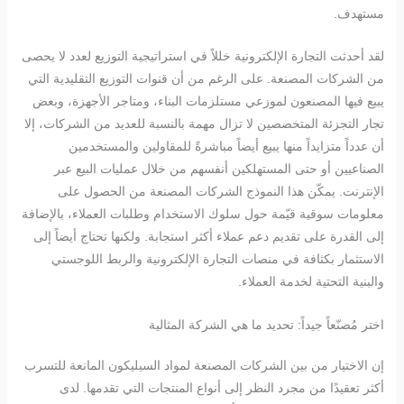
مستهدف.
لقد أحدثت التجارة الإلكترونية خللاً في استراتيجية التوزيع لعدد لا يحصى
من الشركات المصنعة. على الرغم من أن قنوات التوزيع التقليدية التي
يبيع فيها المصنعون لموزعي مستلزمات البناء، ومتاجر الأجهزة، وبعض
تجار التجزئة المتخصصين لا تزال مهمة بالنسبة للعديد من الشركات، إلا
أن عدداً متزايداً منها يبيع أيضاً مباشرةً للمقاولين والمستخدمين
الصناعيين أو حتى المستهلكين أنفسهم من خلال عمليات البيع عبر
الإنترنت. يمكّن هذا النموذج الشركات المصنعة من الحصول على
معلومات سوقية قيّمة حول سلوك الاستخدام وطلبات العملاء، بالإضافة
إلى القدرة على تقديم دعم عملاء أكثر استجابة. ولكنها تحتاج أيضاً إلى
الاستثمار بكثافة في منصات التجارة الإلكترونية والربط اللوجستي
والبنية التحتية لخدمة العملاء.
اختر مُصنّعاً جيداً: تحديد ما هي الشركة المثالية
إن الاختيار من بين الشركات المصنعة لمواد السيليكون المانعة للتسرب
أكثر تعقيدًا من مجرد النظر إلى أنواع المنتجات التي تقدمها. لدى