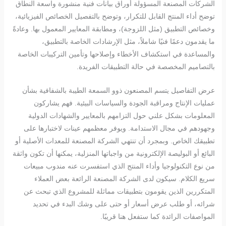
الشركات المصنعة المسؤولة أوراق بيانات فنية منشورة واسعة النطاق
توضح أداء المنتج القابل للتكرار، وتوضح بالتفصيل الخصائص الفيزيائية،
وخصائص التطبيق (مثل اللزوجة)، ومطابقة المعايير المعمول بها. وعادةً
ما يقدمون دعمًا فنيًا شاملاً، مثل الإرشادات الخاصة بالتطبيق،
والمساعدة في استكشاف الأخطاء وإصلاحها وتأمين التركيبات الخاصة
بالتصاميم المخصصة في حالة التطبيقات الفريدة.
عرض التفاصيل يتسم المصنعون ذوو السمعة الطيبة بالشفافية بشأن
عمليات الإنتاج ومراقبة الجودة والسياسات البيئية. فهم يشاركون
المعلومات بشكل علني حول التزامهم بالمعايير والشهادات الدولية
وجهودهم في مجال الاستدامة. ويوفر معظمهم عينات لاختبارها على
تطبيقك الخاص. وبمجرد أن تنتهي الشركة المصنعة للمعدات الأصلية أو
البائع أو البوليصة الإلكترونية من واجباتها المنزلية، يمكنها أن تكون واثقة
من نوع التكنولوجيا وأداء المنتج الذي استفسرت عنه مندوب مبيعات
سريع الكلام. سيكون لدى الشركة المصنعة الرائعة بعض العملاء
المتكررين الذين يقومون بتطبيقات مماثلة للمشروع الذي تبحث عن
شرائه، أو طلب عرض أسعار أو حتى على وشك البدء في تحديد
المواصفات الرائدة كما ستفعل هنا قريبًا.