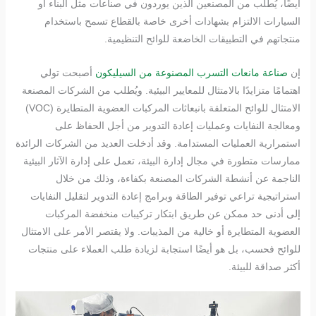
أيضًا، يُطلب من المصنعين الذين يوردون في صناعات مثل البناء أو
السيارات الالتزام بشهادات أخرى خاصة بالقطاع تسمح باستخدام
منتجاتهم في التطبيقات الخاضعة للوائح التنظيمية.
إن
صناعة مانعات التسرب المصنوعة من السيليكون
أصبحت تولي
اهتمامًا متزايدًا بالامتثال للمعايير البيئية. ويُطلب من الشركات المصنعة
الامتثال للوائح المتعلقة بانبعاثات المركبات العضوية المتطايرة (VOC)
ومعالجة النفايات وعمليات إعادة التدوير من أجل الحفاظ على
استمرارية العمليات المستدامة. وقد أدخلت العديد من الشركات الرائدة
ممارسات متطورة في مجال إدارة البيئة، تعمل على إدارة الآثار البيئية
الناجمة عن أنشطة الشركات المصنعة بكفاءة، وذلك من خلال
استراتيجية تراعي توفير الطاقة وبرامج إعادة التدوير لتقليل النفايات
إلى أدنى حد ممكن عن طريق ابتكار تركيبات منخفضة المركبات
العضوية المتطايرة أو خالية من المذيبات. ولا يقتصر الأمر على الامتثال
للوائح فحسب، بل هو أيضًا استجابة لزيادة طلب العملاء على منتجات
أكثر صداقة للبيئة.