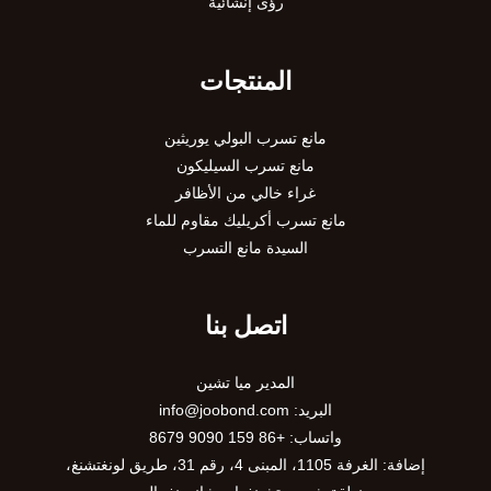
رؤى إنشائية
المنتجات
مانع تسرب البولي يوريثين
مانع تسرب السيليكون
غراء خالي من الأظافر
مانع تسرب أكريليك مقاوم للماء
السيدة مانع التسرب
اتصل بنا
المدير ميا تشين
البريد:
info@joobond.com
واتساب:
+86 159 9090 8679
PT
إضافة: الغرفة 1105، المبنى 4، رقم 31، طريق لونغتشنغ،
VI