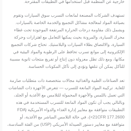
خارجية عن المنظمة قبل استخدامها في التطبيقات المقترحة.
تستهدف الشركات المصنعة لمانعات التسرب سوق السيارات وتقوم
بصياغة المواد لمعالجة مشاكل التجميع والخدمة الخاصة بالسيارات.
ويشمل ذلك مقاومة درجات الحرارة المرتفعة الموجودة تحت غطاء
محرك السيارة، والمرونة بحيث يمكنها التعامل مع اهتزازات وحركة
السيارة، والالتصاق بطلاء السيارات والبلاستيك. تحتاج شركات التجميع
الإلكترونية إلى موانع تسرب تحافظ على الرطوبة والمواد البيئية في
مكانها، ومع ذلك تظل معزولة دون إنتاج أو تفريغ منتجات ثانوية مسببة
للتآكل يمكن أن تتلفها وتؤدي إلى تآكل المكونات الحساسة.
تعد الصناعات الطبية والغذائية مجالات متخصصة ذات متطلبات صارمة
للغاية. تركيبة المواد المانعة للتسرب — تتعرض الأجهزة ذات الشاشات
التي تعمل باللمس والأجهزة المحمولة للتلامس مع الأغذية أو الجلد،
وبالتالي يجب أن تكون المواد المانعة للتسرب المستخدمة في هذه
التطبيقات متوافقة مع معايير إدارة الغذاء والدواء الأمريكية (FDA
<21CFR 177.2600)، في حالة التلامس المباشر مع الأغذية، أو
متوافقة مع معايير دستور الصيدلة الأمريكي (USP) من الفئة السادسة،