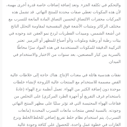
والتحكم في تكلفة الجزء. وتعد إضافة إضافات خاصة قدرة أخرى مهمة،
لأن هذه المكونات تعطي صفات محددة للمنتج النهائي. قد تشمل هذه
المركبات محفزات الالتصاق لتحسين التصاق المادة المانعة للتسرب مع
مختلف الركائز ومثبتات الأشعة فوق البنفسجية لمقاومة التحلل الناتج
عن أشعة الشمس، ومبيدات الفطريات لردع نمو العفن عند وجوده في
بيئات رطبة أو رطبة وملونات و/أو أصباغ للمظهر أو الترميز. تعتبر
التركيبة الدقيقة للمكونات المستخدمة في هذه المواد سرًا محاطًا
بالسرية بين كبار المصنعين، بعد سنوات من الاختبار والاستخدام في
الميدان.
نفقات هندسية هائلة في معدات الإنتاج. هناك حاجة إلى خلاطات عالية
القص مصممة للاستخدام مع المنتجات عالية اللزوجة لإنشاء خلطات
موحدة دون إضافة الكثير من الهواء. تعمل أنظمة نزع الهواء (عادةً
باستخدام غرف التفريغ أو أجهزة الطرد المركزي) على التخلص من
فقاعات الهواء المحتبسة التي قد تؤثر سلبًا على مظهر المنتج النهائي
وجودته. بالنسبة لبعض منتجات مانعات التسرب المحددة (مانعات
التسرب)، يتم استخدام نظام خلط تفريغ إضافي للخلط/الخلط ونزع
الغازات في خطوة عمل واحدة، للحصول على كثافة وجودة عالية