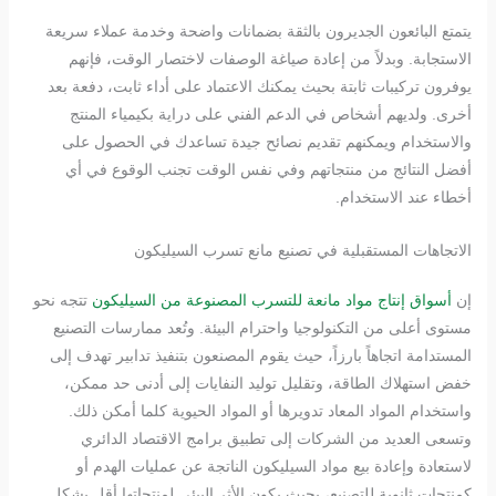
يتمتع البائعون الجديرون بالثقة بضمانات واضحة وخدمة عملاء سريعة
الاستجابة. وبدلاً من إعادة صياغة الوصفات لاختصار الوقت، فإنهم
يوفرون تركيبات ثابتة بحيث يمكنك الاعتماد على أداء ثابت، دفعة بعد
أخرى. ولديهم أشخاص في الدعم الفني على دراية بكيمياء المنتج
والاستخدام ويمكنهم تقديم نصائح جيدة تساعدك في الحصول على
أفضل النتائج من منتجاتهم وفي نفس الوقت تجنب الوقوع في أي
أخطاء عند الاستخدام.
الاتجاهات المستقبلية في تصنيع مانع تسرب السيليكون
إن
أسواق إنتاج مواد مانعة للتسرب المصنوعة من السيليكون
تتجه نحو
مستوى أعلى من التكنولوجيا واحترام البيئة. وتُعد ممارسات التصنيع
المستدامة اتجاهاً بارزاً، حيث يقوم المصنعون بتنفيذ تدابير تهدف إلى
خفض استهلاك الطاقة، وتقليل توليد النفايات إلى أدنى حد ممكن،
واستخدام المواد المعاد تدويرها أو المواد الحيوية كلما أمكن ذلك.
وتسعى العديد من الشركات إلى تطبيق برامج الاقتصاد الدائري
لاستعادة وإعادة بيع مواد السيليكون الناتجة عن عمليات الهدم أو
كمنتجات ثانوية للتصنيع، بحيث يكون الأثر البيئي لمنتجاتها أقل بشكل