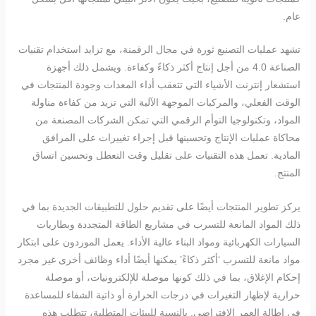
عام.
تشهد عمليات التصنيع ثورة في مجال الرقمنة، مع تزايد استخدام تقنيات
الصناعة 4.0 من أجل إنتاج أكثر ذكاءً وكفاءة. ويشمل ذلك أجهزة
استشعار إنترنت الأشياء التي تتعقب أداء المعدات وجودة المنتجات في
الوقت الفعلي، والمركبات الموجهة الآلية التي تزيد من كفاءة مناولة
المواد، وتكنولوجيا التوأم الرقمي التي تمكن الشركات المصنعة من
محاكاة عمليات الإنتاج وتحسينها قبل إجراء تغييرات على المرافق
المادية. تعمل هذه التقنيات على تقليل وقت التعطل وتحسين اتساق
المنتج.
يركز تطوير المنتجات أيضًا على تقديم حلول للتطبيقات الجديدة بما في
ذلك المواد المانعة للتسرب في مشاريع الطاقة المتجددة وبطاريات
السيارات الكهربائية ومواد البناء عالية الأداء. يعمل الموردون على ابتكار
مواد مانعة للتسرب ‘أكثر ذكاءً’ يمكنها أيضًا أداء وظائف أخرى غير مجرد
إحكام الإغلاق، بما في ذلك كونها موصلة للإلكترونيات، أو موصلة
حرارية لإظهار التغيرات في درجات الحرارة أو ذاتية الشفاء للمساعدة
في إطالة العمر الافتراضي. بالنسبة للبيئات المتطلبة، تتطلب هذه