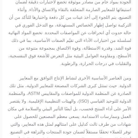
الجودة بمواد خام من مصادر موثوقة تخضع لاختبارات دقيقة لضمان
استيفائها للمعايير الصارمة المتعلقة بالنقاء والاتساق والأداء. وأثناء
التصنيع، يتم اللجوء إلى أخذ عينات من كل دفعة واختبارها للتأكد من أن
التركيبة تواصل إظهار الخصائص المستهدفة، مع التدخل الفوري في
حالة حدوث أي انحرافات عن المواصفات المحددة. تخضع المواد النهائية
لسلسلة من اختبارات الأداء التي تقيّم الصفات الأساسية، بما في ذلك
قوة الشد، وقدرة الاستطالة، وقوة الالتصاق بمجموعة متنوعة من
الأسطح، ومقاومة العوامل البيئية مثل التعرض للأشعة فوق البنفسجية،
والتقلبات في درجات الحرارة، والرطوبة.
ومن العناصر الأساسية الأخرى لنشاط الإنتاج التوافق مع المعايير
الدولية. حيث تمتثل كبرى الشركات المصنعة للمعايير الدولية، مثل تلك
الصادرة عن المنظمة الدولية للمواصفات والمقاييس ASTM، والمنظمة
الدولية للتوحيد القياسي (ISO)، والهيئات التنظيمية الإقليمية. ولا يقتصر
الأمر على أداء المنتج فحسب، بل أيضًا التأثير البيئي والسلامة في مكان
العمل وممارسات الاستدامة. يسعى معظم المصنعين للحصول على
شهادات من طرف ثالث كدليل على امتثالهم لمثل هذه المعايير، والتي
توفر للعملاء تحققًا مستقلاً لضمان جودة المنتجات والنزاهة في التصنيع.