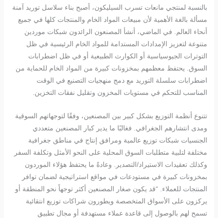
بالنسبة لمنتجي مانعات تسرب السيليكون، أصبح بناء سلاسل توريد آمنة
مسألة بالغة الأهمية لأن مبيعات المواد الخام والمنتجات كلها في جميع
أنحاء العالم. في الماضي، أنشأ المصنعون الرائدون شبكات موردين
متنوعة لتعزيز الإمدادات المستدامة للمواد الخام الرئيسية في ظل
التوترات الجيوسياسية أو الكوارث الطبيعية أو في ظل اضطرابات
السوق. يحتفظ معظمهم بمخزونات كبيرة من المواد الخام للحماية من
اضطرابات سلسلة التوريد مع دمج منهجيات التصنيع في الوقت
المناسب للتحكم في مستويات المخزون وتقليل نفقات التخزين.
تتنوع أنظمة التوزيع بشكل كبير بين المصنعين، وفقًا لتوجهاتهم السوقية
ومدى انتشارهم الجغرافي. فغالبًا ما يدير كبار المصنعين متعددي
الجنسيات شبكات توزيع عالمية ومرافق إنتاج في مناطق جغرافية
مختلفة لتلبية متطلبات السوق المحلية على النحو الأمثل وتكلفة السفر
وكذلك تعقيدات الاستيراد/التصدير. وعادةً ما يحتفظ هؤلاء الموردون
بمخزونات كبيرة في مستودعات في مواقع استراتيجية لضمان توافر
المنتجات للعملاء. “قد يكون صغار المصنعين أكثر توجهاً نحو المنطقة أو
يركزون على الأسواق المتخصصة ويطورون شراكات توزيع انتقائية
تسمح لهم بالوصول إلى قاعدة عملاء مستهدفة أو مجال تطبيق