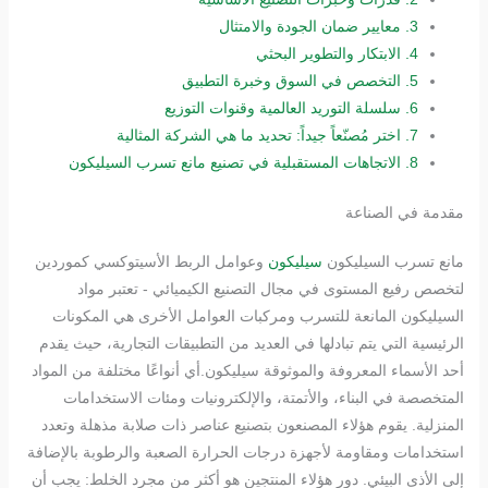
3.
معايير ضمان الجودة والامتثال
4.
الابتكار والتطوير البحثي
5.
التخصص في السوق وخبرة التطبيق
6.
سلسلة التوريد العالمية وقنوات التوزيع
7.
اختر مُصنّعاً جيداً: تحديد ما هي الشركة المثالية
8.
الاتجاهات المستقبلية في تصنيع مانع تسرب السيليكون
مقدمة في الصناعة
مانع تسرب السيليكون
سيليكون
وعوامل الربط الأسيتوكسي كموردين
لتخصص رفيع المستوى في مجال التصنيع الكيميائي - تعتبر مواد
السيليكون المانعة للتسرب ومركبات العوامل الأخرى هي المكونات
الرئيسية التي يتم تبادلها في العديد من التطبيقات التجارية، حيث يقدم
أحد الأسماء المعروفة والموثوقة سيليكون.أي أنواعًا مختلفة من المواد
المتخصصة في البناء، والأتمتة، والإلكترونيات ومئات الاستخدامات
المنزلية. يقوم هؤلاء المصنعون بتصنيع عناصر ذات صلابة مذهلة وتعدد
استخدامات ومقاومة لأجهزة درجات الحرارة الصعبة والرطوبة بالإضافة
إلى الأذى البيئي. دور هؤلاء المنتجين هو أكثر من مجرد الخلط: يجب أن