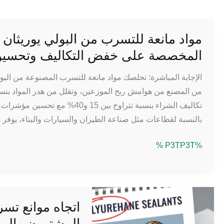
مواد مانعة للتسرب من البولي يوريثان
المخصصة على خفض التكاليف وتحسين ال
تكاليف الشراء بنسبة تتراوح بين 5
بالنسبة لقطاعات مثل صناعة الطيران والسيارات والبناء، يوفر هذ
مواد
%P3TP3T %
مانعة
للتسرب
من
البولي
يوريثان
المشترون والم