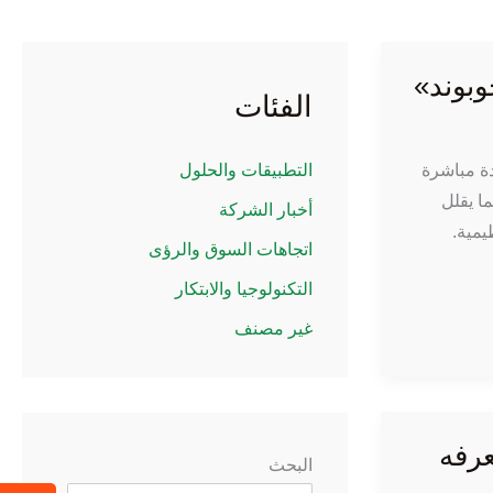
وبوند»
الفئات
لي يوريثان والمصممة خصيصًا من شركة «جوبوند» (Joobond) والموردة مباشرة
التطبيقات والحلول
اتك — مما يقلل
أخبار الشركة
نظيمية.
اتجاهات السوق والرؤى
التكنولوجيا والابتكار
غير مصنف
جب أن يعرفه
البحث