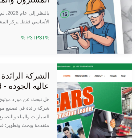
مباشرة
من
بالنظ
المصنع:
الأساسي فقط. يركز المشتر
كيف
اتجاه
تعمل
%P3TP3T %
موانع
تركيبات
تسرب
«جوبوند»
البولي
المخصصة
يوريثان
على
الشركة الرائدة
2026:
خفض
عالية الجودة - Joobond
ما
التكاليف
الذي
وتحسين
هل تبحث عن مورد موثوق ل
يجب
الأداء
شركة رائدة في تصنيع موا
أن
وتعزيز
السيارات والبناء والتصنيع
يعرفه
سلاسل
متقدمة وبحث وتطوير: فر
المشترون
التوريد