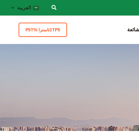
العربية
شائعة
1TP5تاسترا %P5T