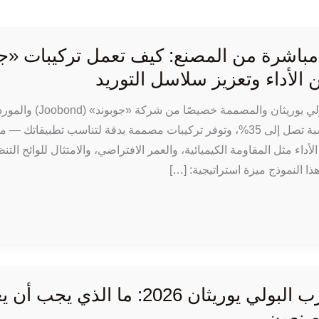
 مباشرة من المصنع: كيف تعمل تركيبات «ج
أداء وتعزيز سلاسل التوريد
الإجابة المباشرة: تخلصك مواد مانعة للتسرب المصنوعة من البو
من المصنع من هوامش ربح الموزعين، وتقلل من هدر المواد بنسبة تصل إلى 35%، وتوفر تركيبات مصممة بدقة لتناسب تطبيق
1 و40% مع تحسين مؤشرات الأداء مثل المقاومة الكيميائية، والعمر الافتراضي، والامتثال للوائح الت
ا النموذج ميزة استراتيجية: […]
اتجاه موانع تسرب البولي يوريثان 2026: ما الذي ي
صنعون