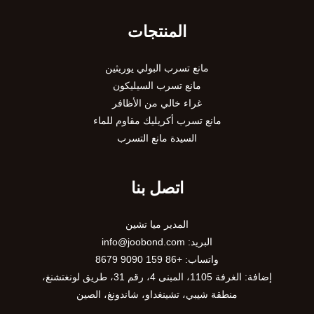
المنتجات
مانع تسرب البولي يوريثين
مانع تسرب السيليكون
غراء خالي من الأظافر
مانع تسرب أكريليك مقاوم للماء
السيدة مانع التسرب
اتصل بنا
المدير ميا تشين
البريد:
info@joobond.com
واتساب:
+86 159 9090 8679
إضافة: الغرفة 1105، المبنى 4، رقم 31، طريق لونغتشنغ،
منطقة شيبي، تشينغداو، شاندونغ، الصين