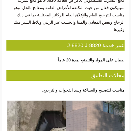
مانع التسرب السيليكوني للأغراض العامة J-8820 هو مانع تسرب
سيليكون فعال من حيث التكلفة للأغراض العامة ومعالج بالخل. وهو
مناسب للتزجيج العام وللإغلاق العام للركائز المختلفة بما في ذلك
الزجاج وبعض المعادن والمينا والخشب غير الزيتي وبلاط السيراميك
وغيرها.
عمر خدمة J-8820 J-8820
ضمان على المواد والتصنيع لمدة 20 عاماً
مجالات التطبيق
مناسب للتصليح والسباكة وسد الفجوات والتزجيج.