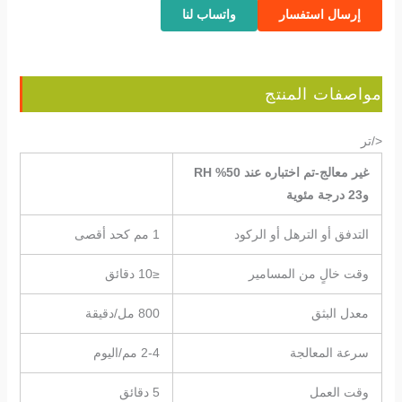
إرسال استفسار
واتساب لنا
مواصفات المنتج
</تر
غير معالج-تم اختباره عند 50% RH
و23 درجة مئوية
التدفق أو الترهل أو الركود
1 مم كحد أقصى
وقت خالٍ من المسامير
≤10 دقائق
معدل البثق
800 مل/دقيقة
سرعة المعالجة
2-4 مم/اليوم
وقت العمل
5 دقائق