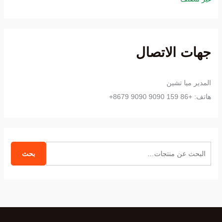
جهات الاتصال
المدير ميا تشين
هاتف: +86 159 9090 9090 8679+
ا
بحث
ل
ب
ح
ث
ع