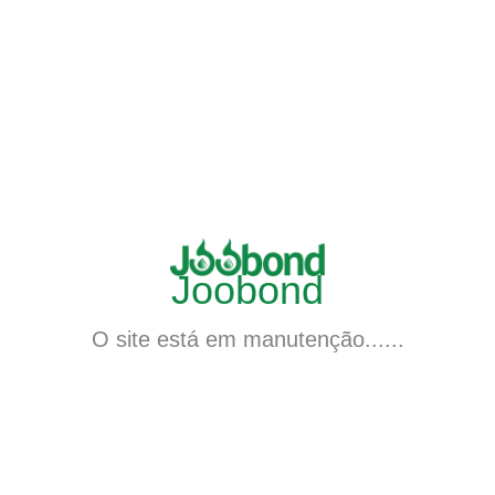
Ir
para
o
conteúdo
Joobond
O site está em manutenção......