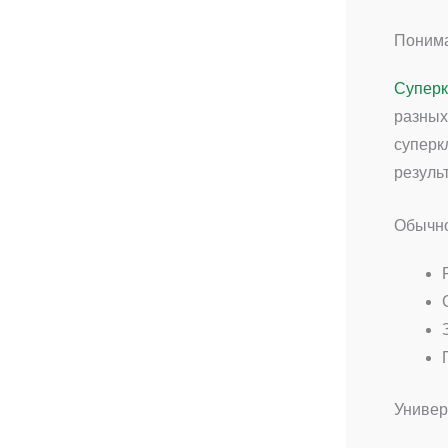
Понима
Суперк
разных
суперк
резуль
Обычно
Универ