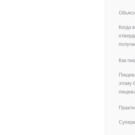
Объясн
Когда 
отверд
получа
Как пи
Пищева
этому 
пищева
Практи
Суперк