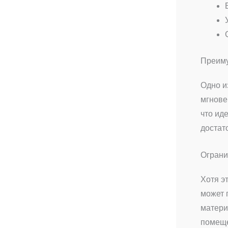
Преиму
Одно и
мгнове
что ид
достат
Ограни
Хотя э
может 
матери
помеще