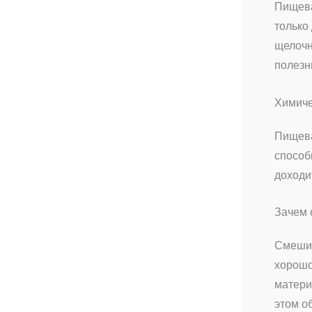
Пищева
только
щелочн
полезн
Химиче
Пищева
способ
доходи
Зачем 
Смеши
хорошо
матери
этом о