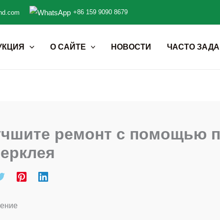
+86 159 9090 8679
nd.com
УКЦИЯ
О САЙТЕ
НОВОСТИ
ЧАСТО ЗАД
учшите ремонт с помощью 
перклея
ение