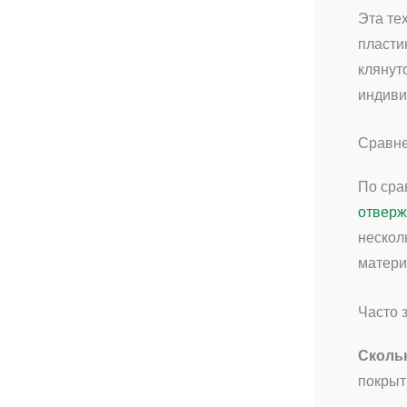
Эта те
пласти
клянут
индиви
Сравне
По сра
отверж
нескол
матери
Часто 
Сколь
покрыт