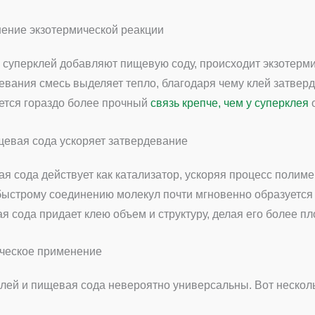
ение экзотермической реакции
в суперклей добавляют пищевую соду, происходит экзотермич
евания смесь выделяет тепло, благодаря чему клей затверд
ется гораздо более прочный
связь крепче, чем у суперклея
о
щевая сода ускоряет затвердевание
я сода действует как катализатор, ускоряя процесс полим
быстрому соединению молекул почти мгновенно образуется т
я сода придает клею объем и структуру, делая его более п
ческое применение
лей и пищевая сода невероятно универсальны. Вот несколь