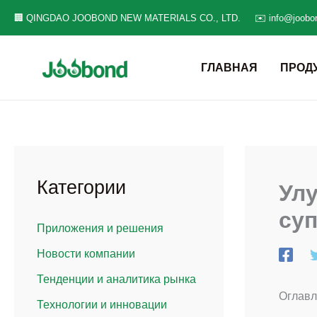
Перейти
🏢 QINGDAO JOOBOND NEW MATERIALS CO., LTD.
✉️ info@joobo
к
содержанию
ГЛАВНАЯ
ПРОД
Категории
Ул
су
Приложения и решения
Новости компании
Тенденции и аналитика рынка
Оглавл
Технологии и инновации