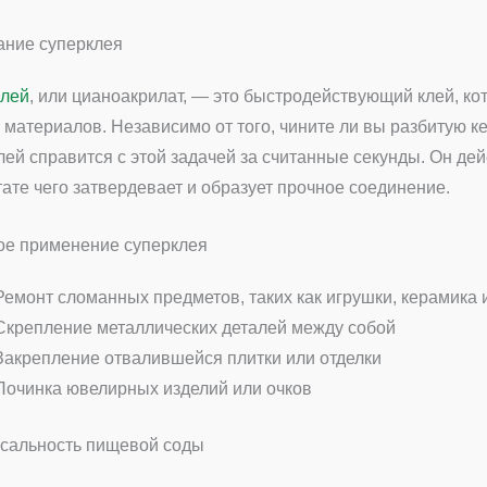
ние суперклея
лей
, или цианоакрилат, — это быстродействующий клей, к
 материалов. Независимо от того, чините ли вы разбитую к
лей справится с этой задачей за считанные секунды. Он дейс
тате чего затвердевает и образует прочное соединение.
е применение суперклея
Ремонт сломанных предметов, таких как игрушки, керамика
Скрепление металлических деталей между собой
Закрепление отвалившейся плитки или отделки
Починка ювелирных изделий или очков
сальность пищевой соды