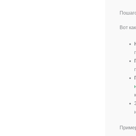
Пошаго
Вот ка
Пример