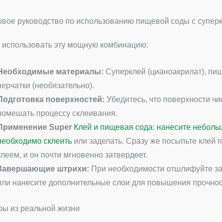
вое руководство по использованию пищевой соды с супер
к использовать эту мощную комбинацию:
Необходимые материалы:
Суперклей (цианоакрилат), пищ
перчатки (необязательно).
Подготовка поверхностей:
Убедитесь, что поверхности чис
помешать процессу склеивания.
Применение Super
Клей и пищевая сода: нанесите небольш
необходимо склеить
или заделать. Сразу же посыпьте клей 
клеем, и он почти мгновенно затвердеет.
Завершающие штрихи:
При необходимости отшлифуйте з
или нанесите дополнительные слои для повышения прочнос
ы из реальной жизни