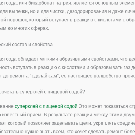
я сода, или бикарбонат натрия, является основным элеме
 для выпечки, но и для чистки, дезодорирования и даже личн
ой порошок, который вступает в реакцию с кислотами с обра
ым во многих сферах.
ский состав и свойства
я сода обладает мягкими абразивными свойствами, что дел
ность вступать в реакцию с кислотами и образовывать газ д
т до ремонта "сделай сам", ее настоящее волшебство происх
сочетать суперклей с пищевой содой?
вание
суперклей с пищевой содой
Это может показаться ст
 известный приём. В результате реакции между этими дву
ал, который позволяет заделывать щели, укреплять соедине
бязательно нужно знать всем, кто хочет сделать ремонт бо