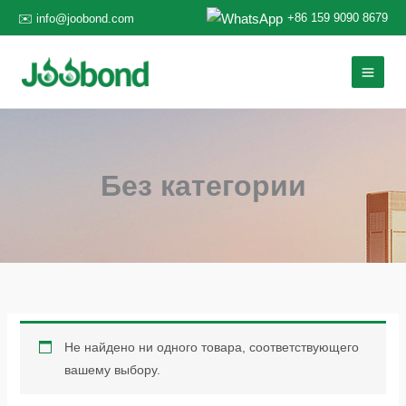
Перейти
+86 159 9090 8679
✉️ info@joobond.com
к
содержанию
Без категории
Не найдено ни одного товара, соответствующего
вашему выбору.