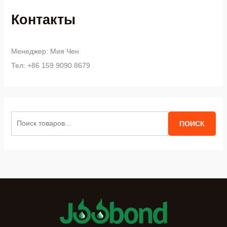
Контакты
Менеджер: Мия Чен
Тел: +86 159 9090 8679
И
ПОИСК
с
к
а
т
ь
: