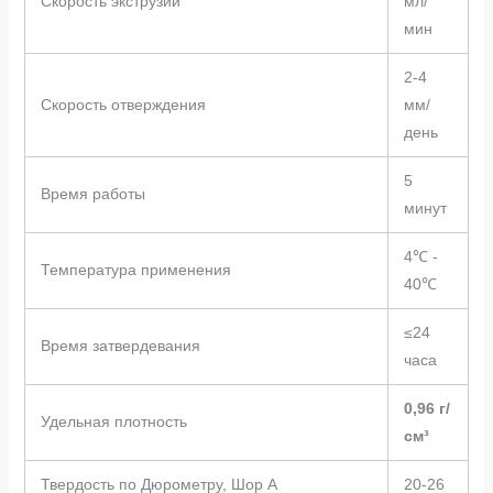
Скорость экструзии
мл/
мин
2-4
Скорость отверждения
мм/
день
5
Время работы
минут
4℃ -
Температура применения
40℃
≤24
Время затвердевания
часа
0,96 г/
Удельная плотность
см³
Твердость по Дюрометру, Шор A
20-26