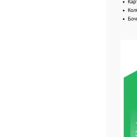
Кар
Кол
Боч