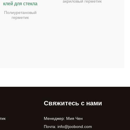
акриловый герметик
клей для стекла
Полиуретановый
герметик
Свяжитесь с нами
тик
Менеджер: Мия Чен
Почта:
info@joobond.com