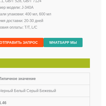
.1, GB/T 528, GB/T 7124
ер модели: J-340A
али упаковки: 400 мл, 600 мл
мя доставки: 20-30 дней
овия оплаты: T/T, L/C
ОТПРАВИТЬ ЗАПРОС
WHATSAPP МЫ
Типичное значение
Черный Белый Серый Бежевый
1.46