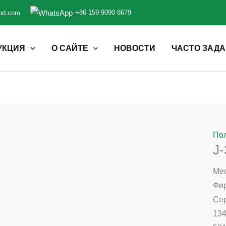
+86 159 9090 8679
nd.com
УКЦИЯ
О САЙТЕ
НОВОСТИ
ЧАСТО ЗАД
По
J
Мес
Фи
Сер
134