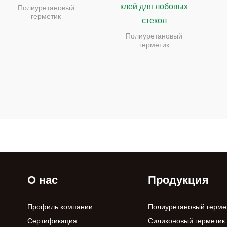
клей для лобовых
Полиуретановый
герметик
стекол
Полиуретановый
герметик
О нас
Продукция
Профиль компании
Полиуретановый герме
Сертификация
Силиконовый герметик