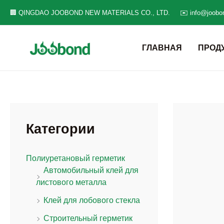
Перейти
🏢 QINGDAO JOOBOND NEW MATERIALS CO., LTD.
✉️ info@joobo
к
содержанию
ГЛАВНАЯ
ПРОД
Категории
Полиуретановый герметик
Автомобильный клей для
листового металла
Клей для лобового стекла
Строительный герметик