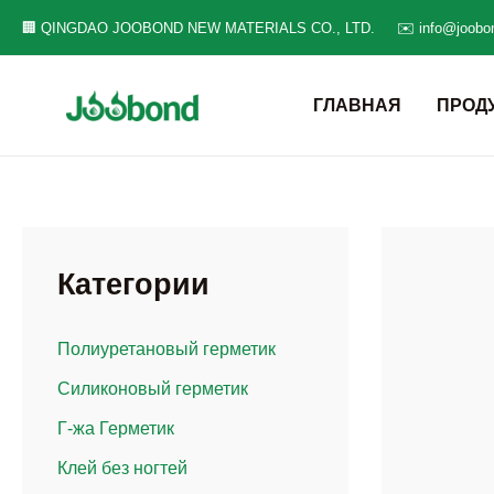
Перейти
🏢 QINGDAO JOOBOND NEW MATERIALS CO., LTD.
✉️ info@joobo
к
содержанию
ГЛАВНАЯ
ПРОД
Категории
Полиуретановый герметик
Силиконовый герметик
Г-жа Герметик
Клей без ногтей