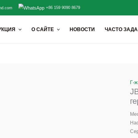
+86 159 9090 8679
nd.com
УКЦИЯ
О САЙТЕ
НОВОСТИ
ЧАСТО ЗАД
Г-ж
J
ге
Мес
Нас
Се