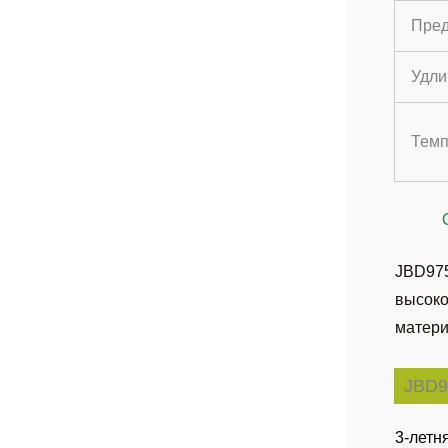
Пред
Удли
Темп
JBD975
высоко
матери
JBD9
3-летн