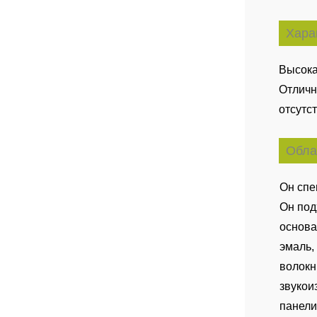
Хара
Высока
Отличн
отсутс
Обла
Он спе
Он под
основа
эмаль,
волокн
звукои
панели