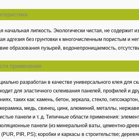
ктеристики
я начальная липкость. Экологически чистая, не содержит из
ая адгезия без грунтовки к многочисленным пористым и не
твие образования пузырей, водонепроницаемость, отсутств
сти применения
циально разработан в качестве универсального клея для с
ходит для эластичного склеивания панелей, профилей и д
ниях, таких как: камень, бетон, зеркала, стекло, гипсокарто
 керамика, медь, свинец, цинк, алюминий, металлы, нержаве
истые панели и т. д. Типичные области применения: элемен
золяционные панели (из минеральной ваты, цементно-древ
 (PUR, PIR, PS); коробки и каркасы в строительстве; дере