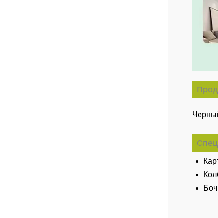
Прод
Черный
Спец
Кар
Кол
Боч