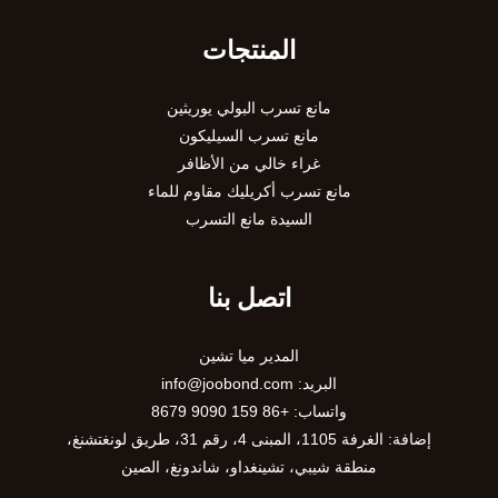
المنتجات
مانع تسرب البولي يوريثين
مانع تسرب السيليكون
غراء خالي من الأظافر
مانع تسرب أكريليك مقاوم للماء
السيدة مانع التسرب
اتصل بنا
المدير ميا تشين
البريد:
info@joobond.com
واتساب:
+86 159 9090 8679
PT
إضافة: الغرفة 1105، المبنى 4، رقم 31، طريق لونغتشنغ،
VI
منطقة شيبي، تشينغداو، شاندونغ، الصين