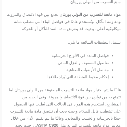
مانع التسرب من البولي يوريثان
مواد مانعة للتسرب من البولي يوريثان
تجمع بين قوة الالتصاق والمرونة
ومقاومة التآكل. وتُستخدم عادةً في فواصل البناء التي تتطلب متانة
ميكانيكية أعلى، وحيث قد يتعرض مادة السد للتآكل أو للحركة.
تشمل التطبيقات الشائعة ما يلي:
فواصل التمدد في الألواح الخرسانية
تفاصيل التسقيف والعزل المائي
مفاصل الأرضيات الصناعية
إحكام محيط المنطقة التي يُراد طلاءها
غالبًا ما يتم اختيار مواد مانعة للتسرب المصنوعة من البولي يوريثان لما
تتمتع به من توازن بين قوة الالتصاق والمرونة. وفي العديد من
المشاريع، تُستخدم هذه المواد في الحالات التي يُطلب فيها الحصول
على تشطيب قابل للطلاء، وحيث يجب أن تلتصق مادة مانعة للتسرب
جيدًا بالخرسانة والخشب والمعادن. وغالبًا ما يتم تقييم الأداء من خلال
معايير مواد مانعة للتسرب المرنة مثل
ASTM C920
, ، حيث تحدد