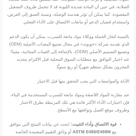
الصلابة، في حين أن المادة شديدة الليونة قد لا تتحمل ظروف التشغيل
المقصودة. كما يمكن أن تؤثر هندسة الوصلة، ونسبة العمق إلى العرض،
واستخدام قضبان الدعم أو مانعات الالتصاق على الأداء الفعلي.
بالنسبة لتجار الجملة ووكلاء مواد مانعة للتسرب، يمكن أن يكون الدعم
الذي تقدمه شركة «جوبوند» في مجال تصنيع المعدات الأصلية (OEM)
وتصنيع التصميم الأصلي (ODM)، بالإضافة إلى العينات المجانية، مفيدًا
عند اختبار التوافق مع متطلبات السوق المحلية قبل الالتزام بتجديد
المخزون بشكل منتظم شهريًّا أو ربع سنويًّا.
الأدلة والمواصفات التي يجب التحقق منها قبل الاختيار
عند مقارنة المواد اللاصقة ومواد مانعة للتسرب المستخدمة في البناء،
فإن اختبارات الأداء الأكثر فائدة هي تلك المرتبطة بطرق الاختبار
وظروف موقع العمل وتوافقها مع الأسطح.
قوة الالتصاق وأداء التثبيت:
ابحث عن بيانات المنتج التي تتوافق
مع
ASTM E488/E488M
أو وثائق التقييم المعتمدة الخاصة