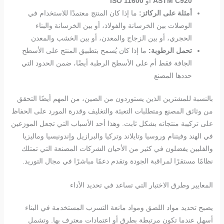
ASTM C920
أو
ISO 11600
أمثلة على الركائز:
ما إذا كان المنتج معتمدًا للاستخدام في
الوصلات بين الخرسانة والفولاذ، أو بين الخرسانة والبناء
الحجري، أو بين الزجاج والمعدن، أو بين الخشب والمعدن
تحمل الرطوبة:
ما إذا كان يُسمح بتطبيق المنتج على الأسطح
الجافة فقط أم على الأسطح الرطبة أيضًا، ضمن الحدود التي
حددها المصنع
بالنسبة للمشترين الذين يستوردون من الصين، من المهم أيضًا التحقق
من وثائق المصنع ومتطلبات التعبئة والتغليف وقدرة المورد على الحفاظ
على تركيبة منتجاته بشكل ثابت. وهذا أحد الأسباب التي تجعل الموزعين
في الهند وفيتنام وروسيا وتايلاند وتركيا والبرازيل وإندونيسيا وماليزيا
والفلبين يفضلون في كثير من الأحيان الشركات المصنعة التي تمتلك
نظامًا مستقرًا لمراقبة الجودة وتقدم دعمًا مباشرًا في مجال التوريد.
المعايير وطرق الاختبار التي تساعد في تحديد الأداء
يصبح تحديد مواد اللصق ومواد مانعة التسرب المستخدمة في البناء
أسهل عندما تكون مرتبطة بطرق أو اعتمادات معترف بها. وتشمل