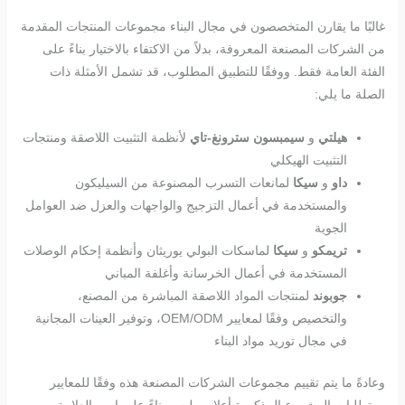
غالبًا ما يقارن المتخصصون في مجال البناء مجموعات المنتجات المقدمة
من الشركات المصنعة المعروفة، بدلاً من الاكتفاء بالاختيار بناءً على
الفئة العامة فقط. ووفقًا للتطبيق المطلوب، قد تشمل الأمثلة ذات
الصلة ما يلي:
هيلتي
و
سيمبسون سترونغ-تاي
لأنظمة التثبيت اللاصقة ومنتجات
التثبيت الهيكلي
داو
و
سيكا
لمانعات التسرب المصنوعة من السيليكون
والمستخدمة في أعمال التزجيج والواجهات والعزل ضد العوامل
الجوية
تريمكو
و
سيكا
لماسكات البولي يوريثان وأنظمة إحكام الوصلات
المستخدمة في أعمال الخرسانة وأغلفة المباني
جوبوند
لمنتجات المواد اللاصقة المباشرة من المصنع،
والتخصيص وفقًا لمعايير OEM/ODM، وتوفير العينات المجانية
في مجال توريد مواد البناء
وعادةً ما يتم تقييم مجموعات الشركات المصنعة هذه وفقًا للمعايير
ومتطلبات المشروع المذكورة أعلاه، وليس بناءً على اسم العلامة