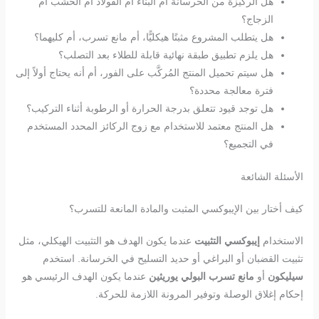
هل الركيزة من الخرسانة أم البناء أم الفولاذ أم الخشب أم
الزجاج؟
هل يتطلب المشروع مثبتًا هيكليًّا، أم مانع تسرب، أم كليهما؟
هل يلزم تطبيق طبقة نهائية قابلة للطلاء بعد التصلب؟
هل سيتم تحميل المنتج المُركَّب على الفور، أم أنه يحتاج أولاً إلى
فترة معالجة محددة؟
هل توجد قيود تتعلق بدرجة الحرارة أو الرطوبة أثناء التركيب؟
هل المنتج معتمد للاستخدام مع زوج الركائز المحدد المستخدم
في التجميع؟
الأسئلة الشائعة
كيف أختار بين الإيبوكسي المثبت والمادة المانعة للتسرب؟
الاستخدام
إيبوكسي التثبيت
عندما يكون الهدف هو التثبيت الهيكلي، مثل
تثبيت القضبان أو البراغي أو حديد التسليح في الخرسانة. استخدم
سيليكون
أو
مانع تسرب البولي يوريثين
عندما يكون الهدف الرئيسي هو
إحكام إغلاق الوصلة وتوفير المرونة اللازمة للحركة.