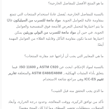
ما هو المنتج الأفضل للمفاصل الخارجية؟
بالنسبة للمفاصل الخارجية، يُفضل عادةً استخدام المنتجات التي تتمتع
بمقاومة عالية للعوامل الجوية.
مواد مانعة للتسرب من السيليكون
غالبًا
ما يتم اختيارها لتتحمل التعرض للأشعة فوق البنفسجية والعوامل
الجوية، في حين أن
مواد مانعة للتسرب من البولي يوريثين
يمكن
اختيارها عندما تكون مقاومة التآكل وقابلية الطلاء من العوامل المهمة
أيضًا.
ما هي المعايير التي يجب أن أراعيها عند مقارنة المنتجات؟
بالنسبة لمواد الإحكام، ابحث عن
ASTM C920
و
ISO 11600
. فيما
يتعلق بأداء المثبتات الهيكلية،,
ASTM E488/E488M
والمتعلقة
تقارير
تقييم ICC-ES
وهي مراجع شائعة الاستخدام.
ما الذي يجب التحقق منه قبل التثبيت؟
تأكد من توافق الركيزة، ووقت المعالجة، وحدود درجة الحرارة، وأبعاد
الوصلات، ومتطلبات تحضير السطح، وما إذا كان المنتج معتمدًا