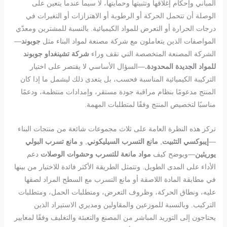
المباني وإحكام إغلاقها وتثبيتها وحمايتها، لا سيما عندما يتعين على
الوصلة أن تتحمل الحركة أو الرطوبة أو الاهتزازات أو التغيرات في
درجات الحرارة أو التعرض للمواد الكيميائية. بالنسبة للمشترين ومعدّي
المواصفات الذين يتعاملون مع شركة مصنعة لمواد البناء مثل
جوبوند
—
الشركة المصنعة المتخصصة التي تقف وراء
شركة تشينغداو جوبوند
للمواد الجديدة المحدودة.
—السؤال الأساسي لا يقتصر على اختيار
التركيبة الكيميائية المناسبة فحسب، بل يتعدى ذلك ليشمل ما إذا كان
المنتج مدعومًا بنظام مراقبة جودة مستقر، وإمدادات منتظمة، ودعمًا
مناسبًا لتخصيص المنتج وفقًا لمتطلبات المهمة.
تركز هذه النظرة العامة على ثلاث مجموعات شائعة من منتجات البناء
—
إيبوكسي التثبيت
,
مانع التسرب السيليكوني
, و
مانع تسرب البولي
يوريثين
—ويوضح كيف
مواد مانعة للتسرب وحشوات الوصلات
دعم
الأداء على المدى الطويل. وتتمثل الطريقة الأكثر فائدة للاختيار من بينها
في مطابقة المادة اللاصقة أو مانع التسرب مع السطح المراد لصقها
عليه، ونطاق الحركة، وظروف التعرض، ومتطلبات الحمل، ومتطلبات
التركيب. وبالنسبة للموزعين والمقاولين ومديري الاستيراد الذين
يحتاجون إلى التوريد المباشر من المصنع والتعبئة والتغليف وفقًا لمعايير