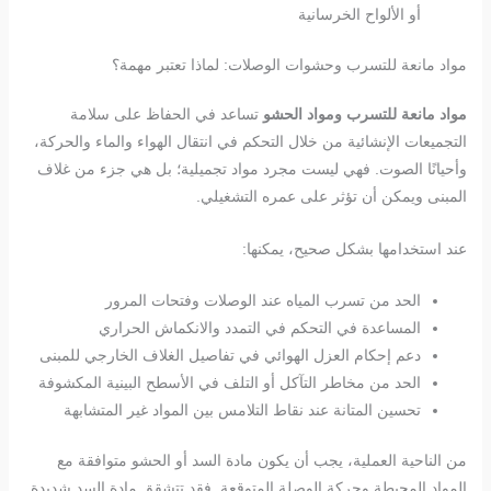
أو الألواح الخرسانية
مواد مانعة للتسرب وحشوات الوصلات: لماذا تعتبر مهمة؟
مواد مانعة للتسرب ومواد الحشو
تساعد في الحفاظ على سلامة
التجميعات الإنشائية من خلال التحكم في انتقال الهواء والماء والحركة،
وأحيانًا الصوت. فهي ليست مجرد مواد تجميلية؛ بل هي جزء من غلاف
المبنى ويمكن أن تؤثر على عمره التشغيلي.
عند استخدامها بشكل صحيح، يمكنها:
الحد من تسرب المياه عند الوصلات وفتحات المرور
المساعدة في التحكم في التمدد والانكماش الحراري
دعم إحكام العزل الهوائي في تفاصيل الغلاف الخارجي للمبنى
الحد من مخاطر التآكل أو التلف في الأسطح البينية المكشوفة
تحسين المتانة عند نقاط التلامس بين المواد غير المتشابهة
من الناحية العملية، يجب أن يكون مادة السد أو الحشو متوافقة مع
المواد المحيطة وحركة الوصلة المتوقعة. فقد تتشقق مادة السد شديدة