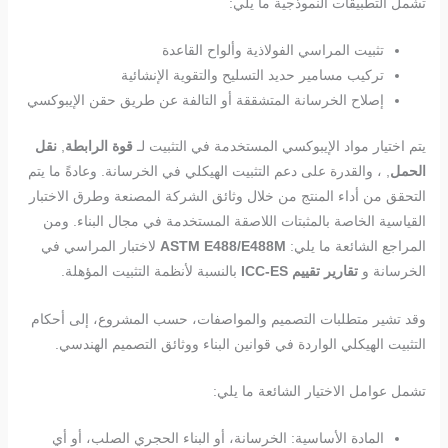
تشمل التطبيقات النموذجية ما يلي:
تثبيت المراسي الفولاذية وألواح القاعدة
تركيب مسامير حديد التسليح والتقوية الإنشائية
إصلاح الخرسانة المتشققة أو التالفة عن طريق حقن الإيبوكسي
يتم اختيار مواد الإيبوكسي المستخدمة في التثبيت لـ
قوة الرابطة
,
نقل
الحمل
, ، والقدرة على دعم التثبيت الهيكلي في الخرسانة. وعادةً ما يتم
التحقق من أداء المنتج من خلال وثائق الشركة المصنعة وطرق الاختبار
القياسية الخاصة بالمثبتات اللاصقة المستخدمة في مجال البناء. ومن
المراجع الشائعة ما يلي:
ASTM E488/E488M
لاختبار المراسي في
الخرسانة و
تقارير تقييم ICC-ES
بالنسبة لأنظمة التثبيت المؤهلة.
وقد تشير متطلبات التصميم والمواصفات، حسب المشروع، إلى أحكام
التثبيت الهيكلي الواردة في قوانين البناء ووثائق التصميم الهندسي.
تشمل عوامل الاختيار الشائعة ما يلي:
المادة الأساسية: الخرسانة، أو البناء الحجري الصلب، أو أي