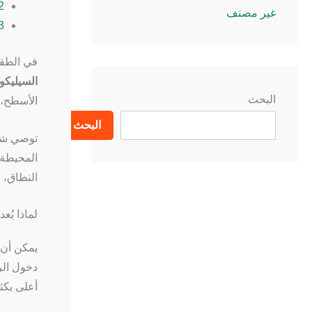
2.
غير مصنف
3.
في الطقس
السيليكون
البحث
الأسطح، و
البحث
توصي شرك
المحيطة 
النطاق، 
لماذا يُع
يمكن أن 
دخول الر
أعلى بكث