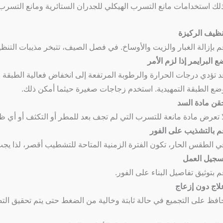
ك استخدامات مانع التسرب الهيكلي للجدران الستائرية ومانع التسرب ا
نظيف الركيزة
م بإزالة الغبار والزيت والأوساخ. في فصل الصيف، تتبخر مذيبات التنظ
ع البرايمر إذا لزم الأمر
د تؤدي درجات الحرارة والرطوبة المرتفعة إلى انخفاض فعالية الطبقة 
ضع الطبقة التمهيدية. استخدم زجاجات صغيرة حيثما أمكن ذلك.
قن مادة السد
ا تعرض مادة مانعة للتسرب التي لم تجف بعد للمطر أو التكثف أو أي 
م بالتشذيب على الفور
ي الطقس الحار، تكون الفترة الزمنية المتاحة للتشطيب أقصر، لذا يجب 
سجيل العمل
م بتوثيق تفاصيل البناء على الفور.
لاج دون إزعاج
افظ على التجميع في حالة ثابتة وخالية من الضغط حتى يتم تحقيق الت