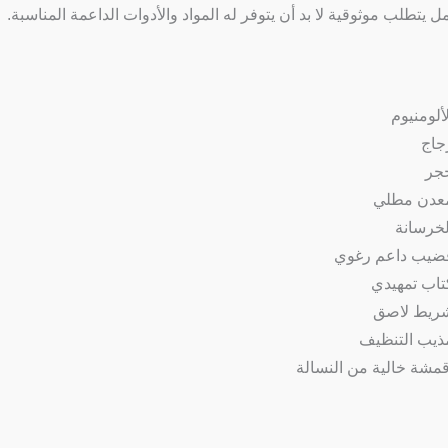
 يتطلب موثوقية لا بد أن يتوفر له المواد والأدوات الداعمة المناسبة.
لألومنيوم
جاج
جر
عدن مطلي
لخرسانة
ضيب داعم رغوي
تاب تمهيدي
ريط لاصق
ذيب التنظيف
قمشة خالية من النسالة