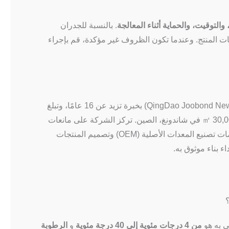
والتوقيت، والحماية أثناء المعالجة
. بالنسبة للجدران
مات المنتج. وعندما تكون الظروف غير مؤكدة، قم بإجراء
تتمتع شركة «تشينغداو جوبوند للمواد الجديدة» المحدودة (QingDao Joobond New Materials Co. LTD) بخبرة تزيد عن 16 عامًا، وتبلغ
طاقتها الإنتاجية السنوية أكثر من 200,000 طن، وتمتلك منشأة تبلغ مساحتها 30,000 ㎡ في شاندونغ، الصين. تركز الشركة على مانعات
التسرب المصنوعة من البولي يوريثان عالي البوليمر والسيليكون، مع توفير خدمات تصنيع المعدات الأصلية (OEM) وتصميم المنتجات
ى به هو
من 4 درجات مئوية إلى 40 درجة مئوية
و
الرطوبة