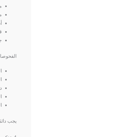
م
م
أ
ق
ج
الفحوصات
ا
ا
د
ا
ا
يجب دائم