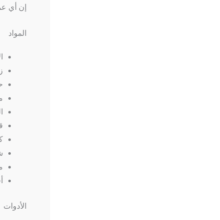
إن أي عمل
المواد
ا
ز
ح
م
ا
ق
ك
ش
م
أ
الأدوات