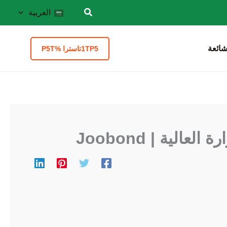
العربية
شائعة
1TP5تاسترا %P5T
لية | Joobond