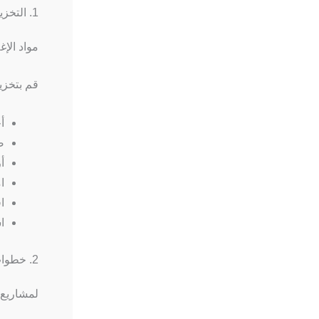
1. التخزين والمناولة
مواد الإ
قم بتخز
أ
ض
أ
ا
ا
ا
2. خطوات الاستخدام الصحيحة
لمشاريع 