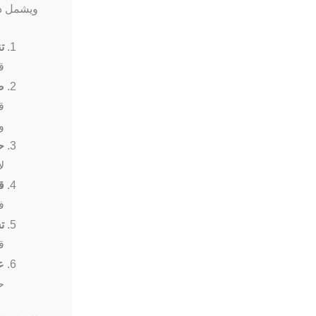
ويشمل ذل
ت
ق
ض
ق
و
ح
ل
ق
ف
ت
ق
ع
ح