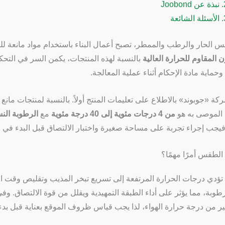
نبذة عن Joobond
الأسئلة الشائعة
 الحار والرطب والممطر، تصبح أعمال البناء باستخدام مواد مانعة لل
 المقاوم للحرارة العالية
بالنسبة لهذه المنتجات، يكمن السر في التح
حماية مادة الإحكام أثناء عملية المعالجة.
ة «جوبوند» بالاطلاع على تعليمات المنتج أولاً. بالنسبة لمنتجات ما
الموصى به هو
من 4 درجات مئوية إلى 40 درجة مئوية
مع
الرطوبة النسبية من
فيجب إجراء تجربة على مساحة صغيرة واختبار الالتصاق قبل البدء في ا
د الطقس أمرًا مهمًا؟
تؤدي درجات الحرارة المرتفعة إلى تسريع تبخر المذيب وتقليص وقت الع
طوبة، مما يؤثر على أداء الطبقة التمهيدية ويقلل من قوة الالتصاق. وف
ير من درجة حرارة الهواء، لذا يجب قياس ظروف الموقع بعناية قبل بدء