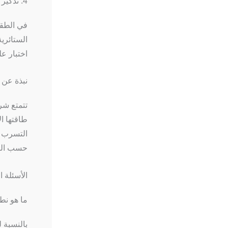
4. تذكير عملي ميداني
في الطقس
الستائري
اختبار ع
نبذة عن Joobond
حسب الطلب (ODM)، وعينات مجانية، وأنظمة مراقبة ال
الأسئلة ا
ما هو نط
بالنسبة 