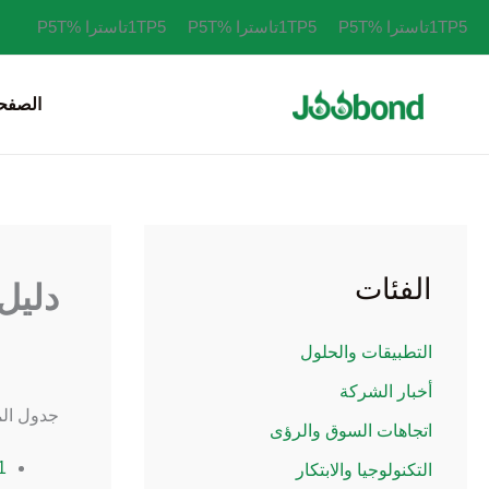
خطي
1TP5تاسترا %P5T
1TP5تاسترا %P5T
1TP5تاسترا %P5T
لى
لمحتوى
الصفحة
الفئات
دليل 
التطبيقات والحلول
أخبار الشركة
جدول الم
اتجاهات السوق والرؤى
1.
التكنولوجيا والابتكار