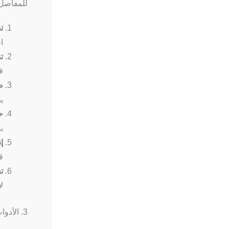
للمفاصل 
ت
ا
ت
ق
ض
ي
ح
ب
إ
ق
ت
ل
3. الأدوات والمواد وعمليات فحص الموقع