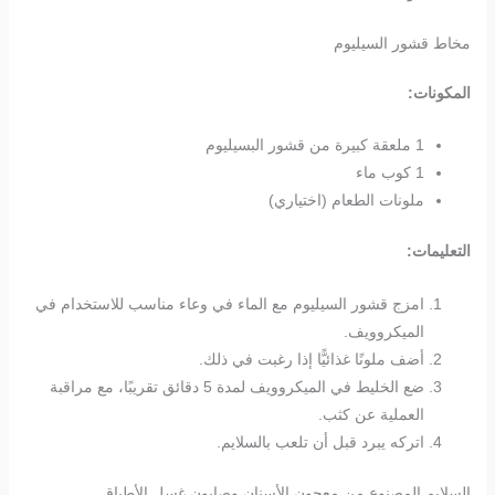
مخاط قشور السيليوم
المكونات:
1 ملعقة كبيرة من قشور البسيليوم
1 كوب ماء
ملونات الطعام (اختياري)
التعليمات:
امزج قشور السيليوم مع الماء في وعاء مناسب للاستخدام في
الميكروويف.
أضف ملونًا غذائيًّا إذا رغبت في ذلك.
ضع الخليط في الميكروويف لمدة 5 دقائق تقريبًا، مع مراقبة
العملية عن كثب.
اتركه يبرد قبل أن تلعب بالسلايم.
السلايم المصنوع من معجون الأسنان وصابون غسل الأطباق