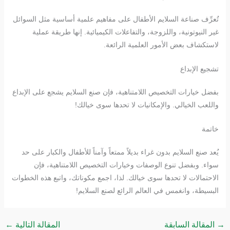
تُعرِّف صناعة السلايم الأطفال على مفاهيم علمية أساسية مثل السوائل
غير النيوتونية، واللزوجة، والتفاعلات الكيميائية. إنها طريقة عملية
لاستكشاف بعض الأمور العلمية الرائعة.
تشجيع الإبداع
بفضل خيارات التخصيص اللامتناهية، فإن صنع السلايم يشجع على الإبداع
واللعب الخيالي. والإمكانيات لا تحدها سوى خيالك!
خاتمة
يُعد صنع السلايم بدون غراء بديلاً ممتعاً وآمناً للأطفال والكبار على حد
سواء. وبفضل تنوع الوصفات وخيارات التخصيص اللامتناهية، فإن
الاحتمالات لا تحدها سوى خيالك. لذا، اجمع مكوناتك، واتبع هذه الخطوات
البسيطة، وانغمس في العالم الرائع لصنع السلايم!
→
المقالة السابقة
المقالة التالية
←