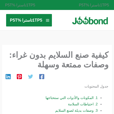
خطي
1TP5تاسترا %P5T
1TP5تاسترا %P5T
لى
لمحتوى
1TP5تاسترا %P5T
كيفية صنع السلايم بدون غراء:
وصفات ممتعة وسهلة
جدول المحتويات
1.
المكونات والأدوات التي ستحتاجها
2.
احتياطات السلامة
3.
وصفات بديلة لصنع السلايم