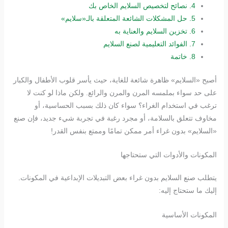
4.
نصائح لتخصيص السلايم الخاص بك
5.
حل المشكلات الشائعة المتعلقة بالـ«سلايم»
6.
تخزين السلايم والعناية به
7.
الفوائد التعليمية لصنع السلايم
8.
خاتمة
أصبح «السلايم» ظاهرة شائعة للغاية، حيث يأسر قلوب الأطفال والكبار
على حد سواء بملمسه المرن والمرن والرائع. ولكن ماذا لو كنت لا
ترغب في استخدام الغراء؟ سواء كان ذلك بسبب الحساسية، أو
مخاوف تتعلق بالسلامة، أو مجرد رغبة في تجربة شيء جديد، فإن صنع
«السلايم» بدون غراء أمر ممكن تمامًا وممتع بنفس القدر!
المكونات والأدوات التي ستحتاجها
يتطلب صنع السلايم بدون غراء بعض التبديلات الإبداعية في المكونات.
إليك ما ستحتاج إليه:
المكونات الأساسية