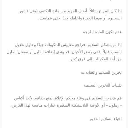
إذا كان المزيج سائلاً، أضف المزيد من مادة التكثيف (مثل قشور
السيليوم أو صودا الخبز) واخلطه جيدًا حتى يتماسك.
عدم تكوّن المادة اللزجة
إذا لم يتشكل السلايم، فراجع مقاييس المكونات جيدًا وحاول تعديل
النسب قليلاً. ففي بعض الأحيان، قد يؤدي إضافة القليل أو نقصان القليل
من أحد المكونات إلى فرق كبير.
تخزين السلايم والعناية به
تقنيات التخزين السليمة
قم بتخزين السلايم في وعاء محكم الإغلاق لمنع جفافه. وتُعد أكياس
«زيبلوك» أو الأوعية البلاستيكية الصغيرة خيارات مناسبة لهذا الغرض.
إحياء السلايم القديم