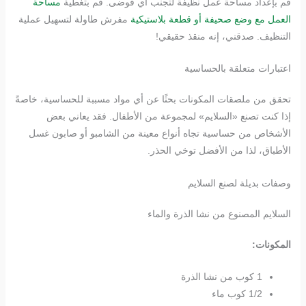
قم بإعداد مساحة عمل نظيفة لتجنب أي فوضى. قم بتغطية
مساحة
العمل مع وضع صحيفة أو قطعة بلاستيكية
مفرش طاولة لتسهيل عملية
التنظيف. صدقني، إنه منقذ حقيقي!
اعتبارات متعلقة بالحساسية
تحقق من ملصقات المكونات بحثًا عن أي مواد مسببة للحساسية، خاصةً
إذا كنت تصنع «السلايم» لمجموعة من الأطفال. فقد يعاني بعض
الأشخاص من حساسية تجاه أنواع معينة من الشامبو أو صابون غسل
الأطباق، لذا من الأفضل توخي الحذر.
وصفات بديلة لصنع السلايم
السلايم المصنوع من نشا الذرة والماء
المكونات:
1 كوب من نشا الذرة
1/2 كوب ماء