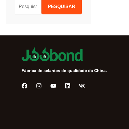
P
PESQUISAR
e
s
q
u
i
s
a
Fábrica de selantes de qualidade da China.
r
p
o
r
:
Tiếng Việt