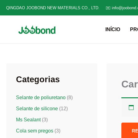
Ir
QINGDAO JOOBOND NEW MATERIALS CO., LTD.
✉️ info@joobond
para
o
INÍCIO
PR
conteúdo
Categorias
Car
Selante de poliuretano
(8)
Selante de silicone
(12)
Ms Sealant
(3)
RE
Cola sem pregos
(3)