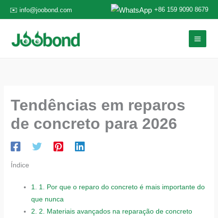
Ir
+86 159 9090 8679
✉️ info@joobond.com
para
o
conteúdo
Tendências em reparos
de concreto para 2026
Índice
1.
1. Por que o reparo do concreto é mais importante do
que nunca
2.
2. Materiais avançados na reparação de concreto