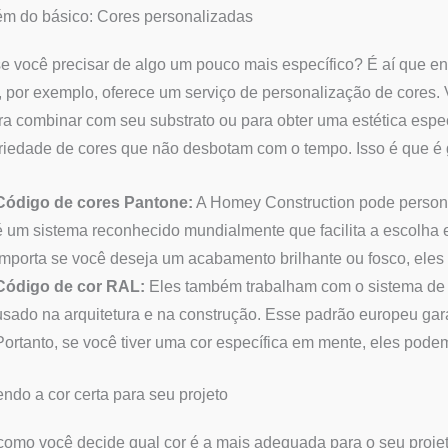
ém do básico: Cores personalizadas
e você precisar de algo um pouco mais específico? É aí que e
, por exemplo, oferece um serviço de personalização de cores. 
ra combinar com seu substrato ou para obter uma estética espec
iedade de cores que não desbotam com o tempo. Isso é que é 
Código de cores Pantone:
A Homey Construction pode personal
é um sistema reconhecido mundialmente que facilita a escolha 
importa se você deseja um acabamento brilhante ou fosco, eles 
Código de cor RAL:
Eles também trabalham com o sistema de
usado na arquitetura e na construção. Esse padrão europeu gar
Portanto, se você tiver uma cor específica em mente, eles podem
ndo a cor certa para seu projeto
como você decide qual cor é a mais adequada para o seu proje