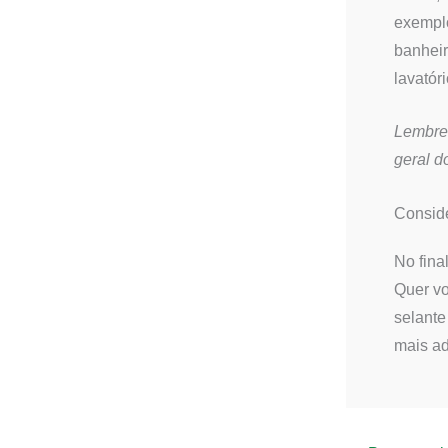
exemplo
banheir
lavatór
Lembre
geral d
Conside
No fina
Quer vo
selante
mais a