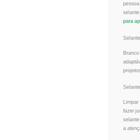
pessoa 
selante
para ap
Selante
Branc
adaptáv
projeto
Selante
Limpar
fazer j
selante
a atenç