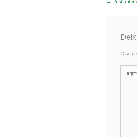
←
Post anteri
Deix
O seu e
Digite
aqui...