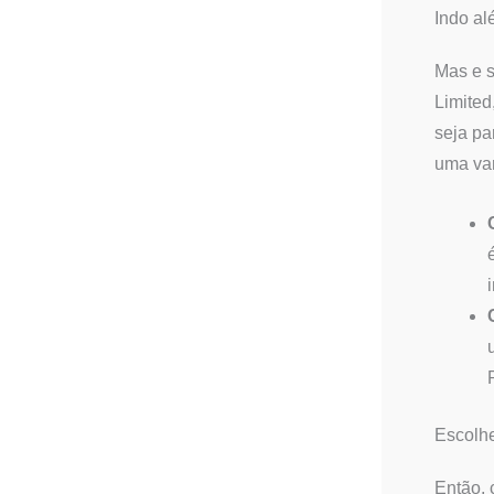
Indo al
Mas e s
Limited
seja pa
uma var
Escolhe
Então, 