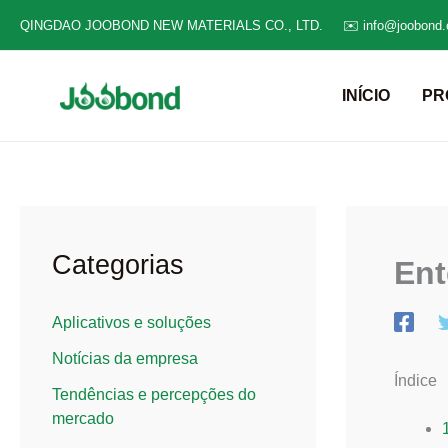
Ir
QINGDAO JOOBOND NEW MATERIALS CO., LTD.
✉️ info@joobond
para
o
INÍCIO
PR
conteúdo
Categorias
Ent
Aplicativos e soluções
Notícias da empresa
Índice
Tendências e percepções do
mercado