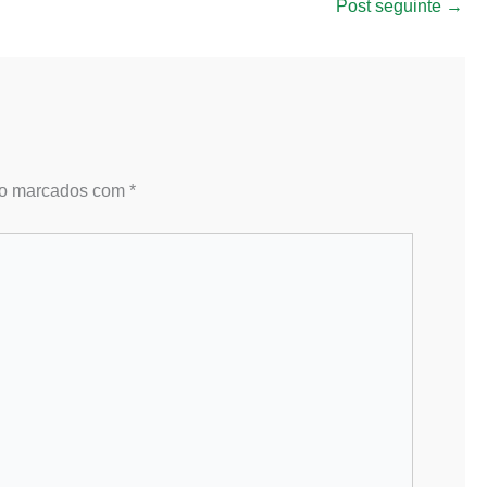
Post seguinte
→
ão marcados com
*