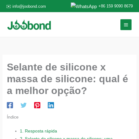
Ir
+86 159 9090 8679
✉️ info@joobond.com
para
o
conteúdo
Selante de silicone x
massa de silicone: qual é
a melhor opção?
Índice
1.
Resposta rápida
2.
Selante de silicone x massa de silicone: uma