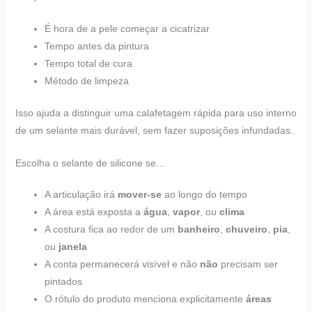
É hora de a pele começar a cicatrizar
Tempo antes da pintura
Tempo total de cura
Método de limpeza
Isso ajuda a distinguir uma calafetagem rápida para uso interno
de um selante mais durável, sem fazer suposições infundadas.
Escolha o selante de silicone se…
A articulação irá
mover-se
ao longo do tempo
A área está exposta a
água
,
vapor
, ou
clima
A costura fica ao redor de um
banheiro
,
chuveiro
,
pia
,
ou
janela
A conta permanecerá visível e não
não
precisam ser
pintados
O rótulo do produto menciona explicitamente
áreas