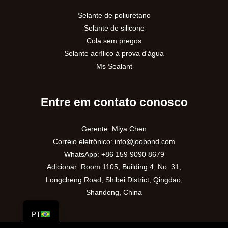
Selante de poliuretano
Selante de silicone
Cola sem pregos
Selante acrílico à prova d'água
Ms Sealant
Entre em contato conosco
Gerente: Miya Chen
VI
Correio eletrônico:
info@joobond.com
RU
WhatsApp:
+86 159 9090 8679
ES
Adicionar: Room 1105, Building 4, No. 31,
Longcheng Road, Shibei District, Qingdao,
AR
Shandong, China
EN
PT