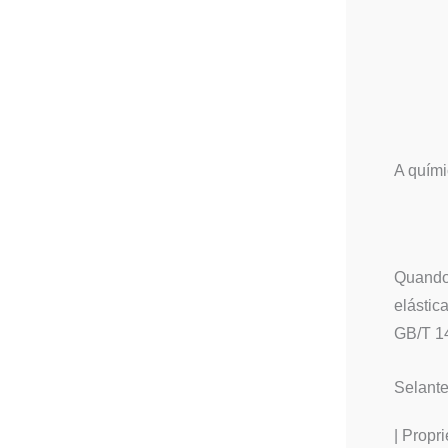
A quími
Quando 
elástic
GB/T 1
Selante
| Propr