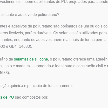
vestimentos impermeabilizantes de PU, projetados para atender 
 selante e adesivo de poliuretano?
ntes e adesivos de poliuretano são polímeros de um ou dois
eros flexíveis, porém duráveis. Os selantes são utilizados para
nantes, enquanto os adesivos unem materiais de forma perma
600 e GB/T 14683).
rário de
selantes de silicone
, o poliuretano oferece uma aderê
o, tijolo e madeira — tornando-o ideal para a construção civil
4683).
ção química e princípio de funcionamento
es de PU
são compostos por: