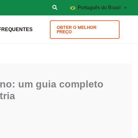
Português do Brasil
OBTER O MELHOR
FREQUENTES
PREÇO
ano: um guia completo
tria