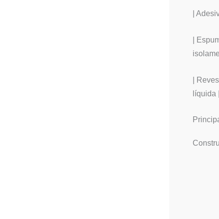
| Adesi
| Espum
isolame
| Reves
líquida
Princip
Constru