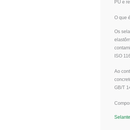
PU e re
O que é
Os sela
elastôm
contami
ISO 11
Ao cont
concret
GB/T 1
Composi
Selant