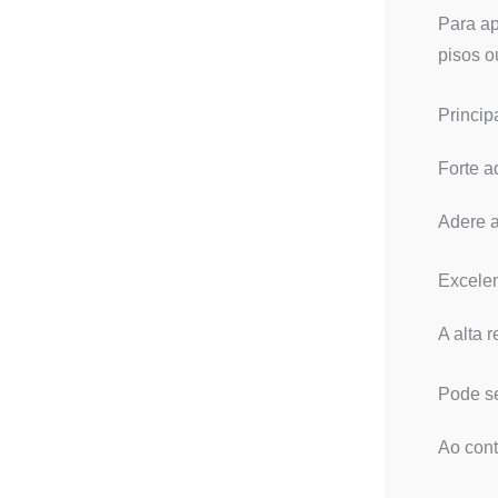
Para ap
pisos o
Princip
Forte a
Adere a
Excelen
A alta 
Pode se
Ao cont