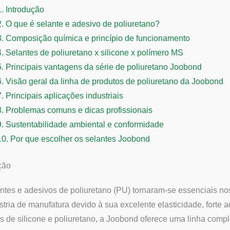
1.
Introdução
2.
O que é selante e adesivo de poliuretano?
3.
Composição química e princípio de funcionamento
4.
Selantes de poliuretano x silicone x polímero MS
5.
Principais vantagens da série de poliuretano Joobond
6.
Visão geral da linha de produtos de poliuretano da Joobond
7.
Principais aplicações industriais
8.
Problemas comuns e dicas profissionais
9.
Sustentabilidade ambiental e conformidade
10.
Por que escolher os selantes Joobond
ção
ntes e adesivos de poliuretano (PU) tornaram-se essenciais no
stria de manufatura devido à sua excelente elasticidade, forte 
s de silicone e poliuretano, a Joobond oferece uma linha com