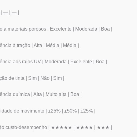
 | — | — |
o a materiais porosos | Excelente | Moderada | Boa |
ência à tração | Alta | Média | Média |
tência aos raios UV | Moderada | Excelente | Boa |
ção de tinta | Sim | Não | Sim |
ência química | Alta | Muito alta | Boa |
idade de movimento | ±25% | ±50% | ±25% |
ção custo-desempenho | ★★★★★ | ★★★★ | ★★★ |