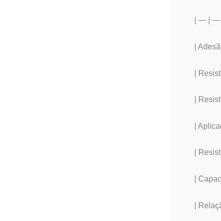
| — | —
| Adesã
| Resist
| Resis
| Aplica
| Resist
| Capac
| Rela