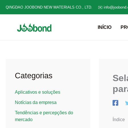
Ir
QINGDAO JOOBOND NEW MATERIALS CO., LTD.
✉️ info@joobond
para
o
INÍCIO
PR
conteúdo
Categorias
Sel
par
Aplicativos e soluções
Notícias da empresa
Tendências e percepções do
Índice
mercado