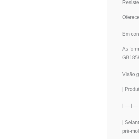
Resiste
Oferece
Em con
As for
GB1858
Visão g
| Produ
| — | —
| Selan
pré-mol