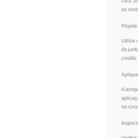
cura. S
as cond
Projete
Utilize
da junt
cordão 
Apliqu
A tempe
aplicaç
na cura
Inspeci
Verifiq