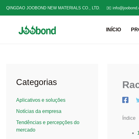
Ir
QINGDAO JOOBOND NEW MATERIALS CO., LTD.
✉️ info@joobond
para
o
INÍCIO
PR
conteúdo
Categorias
Rac
Aplicativos e soluções
Notícias da empresa
Índice
Tendências e percepções do
mercado