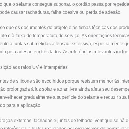
o que o selante consegue suportar, o cordão passa por repeti
pode causar rachaduras, falha coesiva ou perda de adesão.
sso que os documentos do projeto e as fichas técnicas dos pro
to e à faixa de temperatura de serviço. As orientações técnica
nto a juntas submetidas a tensão excessiva, especialmente qua
gido pela adesão em três lados. As referências relevantes i
sição aos raios UV e intempéries
ntes de silicone são escolhidos porque resistem melhor às inte
ão prolongada à luz solar e ao ar livre ainda afeta seu desempe
nvelhecer gradualmente a superfície do selante e reduzir sua f
o para a aplicação.
draças externas, fachadas e juntas de telhado, verifique se há d
 e referências a testes realizados por organismos de normaliz