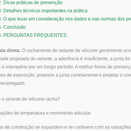
2.
Dicas práticas de prevenção
3.
Detalhes técnicos importantes na prática
4.
O que levar em consideração nos dados e nas normas dos pr
5.
Conclusão
6.
PERGUNTAS FREQUENTES
ta direta:
O rachamento do selante de silicone geralmente oc
ade projetada do selante, a aderência é insuficiente, a junta f
 à intempérie por um longo período. A melhor forma de preven
es de exposição, preparar a junta corretamente e projetar o c
recarregado.
 o selante de silicone racha?
uações de temperatura e movimento articular
as de construção se expandem e se contraem com as variações