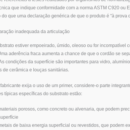
écnica que indique conformidade com a norma ASTM C920 ou EN
 do que uma declaração genérica de que o produto é “à prova d
aração inadequada da articulação
bstrato estiver empoeirado, úmido, oleoso ou for incompatível 
 Uma aderência fraca aumenta a chance de que o cordão se sep
As condições da superfície são importantes para vidro, alumínio
s de cerâmica e louças sanitárias.
fabricante exija o uso de um primer, considere-o parte integran
s típicas específicas do substrato estão:
materiais porosos, como concreto ou alvenaria, que podem preci
superfície
metais de baixa energia superficial ou revestidos, que podem e