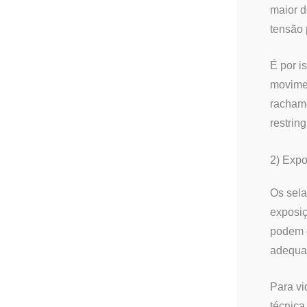
maior d
tensão 
É por i
movimen
rachame
restrin
2) Expo
Os sela
exposiç
podem e
adequad
Para vi
técnica