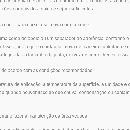
iga as orientações técnicas do produto para conhecer as condiç
ições normais do ambiente sejam suficientes.
 a conta para que ela se mova corretamente
 uma corda de apoio ou um separador de aderência, conforme o 
a. Isso ajuda a que o cordão se mova de maneira controlada e 
adequada ao tamanho da junta, em vez de preencher excessiva
e de acordo com as condições recomendadas
ratura de aplicação, a temperatura da superfície, a umidade e
ão quando houver risco de que chuva, condensação ou contamin
.
onar e fazer a manutenção da área vedada
ue periodicamente as juntas vedadas em busca de sinais preco