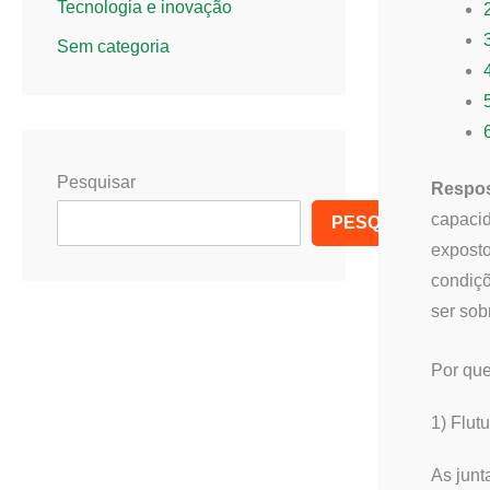
Tecnologia e inovação
Sem categoria
Pesquisar
Respos
capacid
PESQUISAR
exposto
condiçõ
ser sob
Por que
1) Flut
As junt