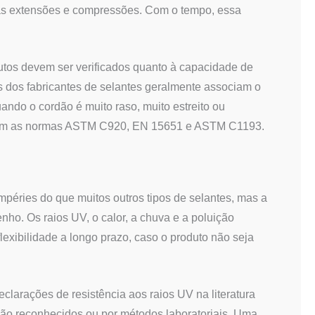
das extensões e compressões. Com o tempo, essa
dutos devem ser verificados quanto à capacidade de
s dos fabricantes de selantes geralmente associam o
ndo o cordão é muito raso, muito estreito ou
ncluem as normas ASTM C920, EN 15651 e ASTM C1193.
mpéries do que muitos outros tipos de selantes, mas a
nho. Os raios UV, o calor, a chuva e a poluição
lexibilidade a longo prazo, caso o produto não seja
eclarações de resistência aos raios UV na literatura
ação reconhecidos ou por métodos laboratoriais. Uma