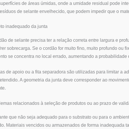
superfícies de áreas úmidas, onde a umidade residual pode inter
resíduos de selante envelhecido, que podem impedir que o mat
eto inadequado da junta
ão de selante precisa ter a relação correta entre largura e pro
rer sobrecarga. Se o cordão for muito fino, muito profundo ou 
to se concentra no local errado, aumentando a probabilidade 
as de apoio ou a fita separadora são utilizadas para limitar a a
pretendido. A geometria da junta deve corresponder ao movimento
te.
lemas relacionados à seleção de produtos ou ao prazo de vali
nte que não seja adequado para o substrato ou para o ambient
do. Materiais vencidos ou armazenados de forma inadequada