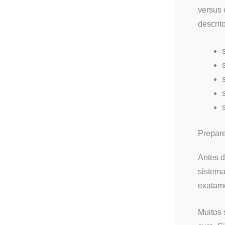
versus 
descrit
Prepare
Antes d
sistema
exatame
Muitos 