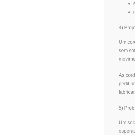
4) Proj
Um cord
sem sof
movimen
As cord
perfil 
fabrican
5) Prob
Um sela
espera