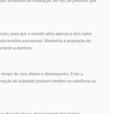
ões aceitáveis de instalação, em vez de presumir que
caso, para que o selante adira apenas a dois lados
evita tensões excessivas. Mantenha a proporção do
mente a abertura.
 o tempo de cura afetam o desempenho. Evite a
ação do substrato possam interferir na aderência ou
ces de rachaduras, descolamento das bordas,