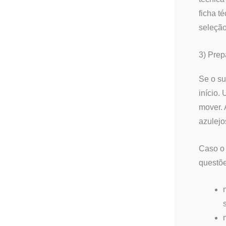
ficha t
seleção
3) Prep
Se o su
início.
mover. 
azulejo
Caso o 
questõe