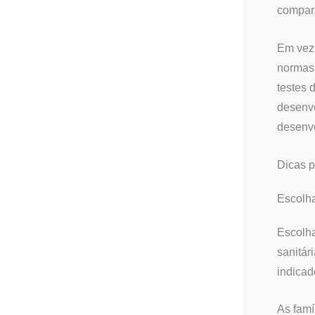
compar
Em vez 
normas 
testes 
desenvo
desenvo
Dicas p
Escolha
Escolha
sanitár
indicad
As famí