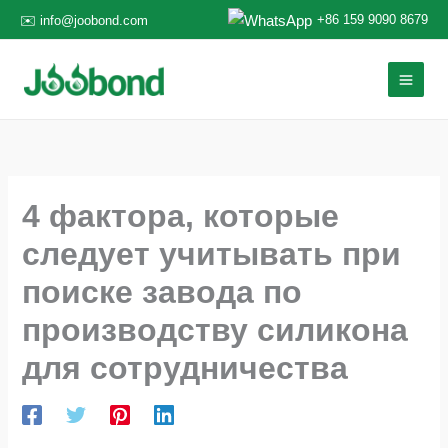
Перейти
+86 159 9090 8679
✉️ info@joobond.com
к
содержанию
4 фактора, которые
следует учитывать при
поиске завода по
производству силикона
для сотрудничества