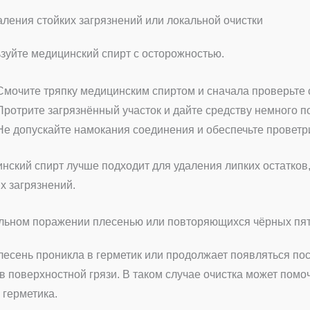
аления стойких загрязнений или локальной очистки
зуйте медицинский спирт с осторожностью.
Смочите тряпку медицинским спиртом и сначала проверьте 
Протрите загрязнённый участок и дайте средству немного п
Не допускайте намокания соединения и обеспечьте провет
нский спирт лучше подходит для удаления липких остатков,
х загрязнений.
льном поражении плесенью или повторяющихся чёрных пя
лесень проникла в герметик или продолжает появляться пос
 в поверхностной грязи. В таком случае очистка может помо
 герметика.