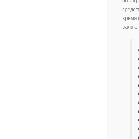
он заг
средст
время 
валик.