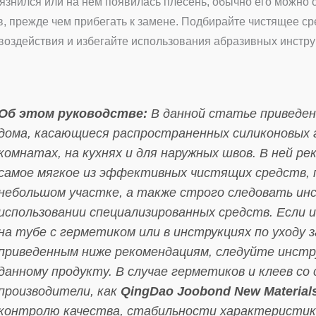
рязнился или на нём появилась плесень, обычно его можно
в, прежде чем прибегать к замене. Подбирайте чистящее ср
воздействия и избегайте использования абразивных инстру
Об этом руководстве:
В данной статье приведен
дома, касающиеся распространенных силиконовых 
комнатах, на кухнях и для наружных швов. В ней р
самое мягкое из эффективных чистящих средств, 
небольшом участке, а также строго следовать ин
использовании специализированных средств. Если
на тубе с герметиком или в инструкциях по уходу
приведенным ниже рекомендациям, следуйте инстр
данному продукту. В случае герметиков и клеев с
производители, как
QingDao Joobond New Materials
контролю качества, стабильности характеристик 