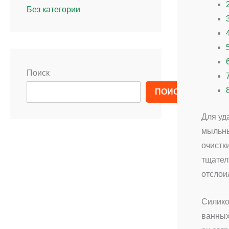
Без категории
Поиск
ПОИСК
Для уд
мыльны
очистк
тщател
отслои
Силико
ванных