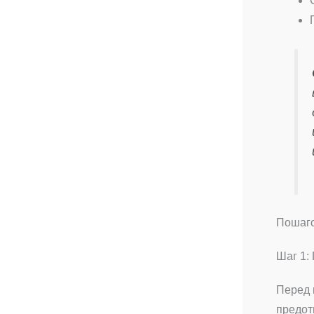
Пошаго
Шаг 1:
Перед 
предот