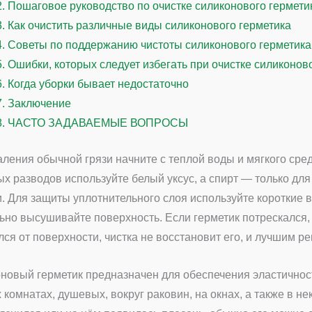
2.
Пошаговое руководство по очистке силиконового гермети
3.
Как очистить различные виды силиконового герметика
4.
Советы по поддержанию чистоты силиконового герметика
5.
Ошибки, которых следует избегать при очистке силиконов
6.
Когда уборки бывает недостаточно
7.
Заключение
8.
ЧАСТО ЗАДАВАЕМЫЕ ВОПРОСЫ
аления обычной грязи начните с теплой воды и мягкого сре
х разводов используйте белый уксус, а спирт — только для
и. Для защиты уплотнительного слоя используйте короткие
ьно высушивайте поверхность. Если герметик потрескался,
лся от поверхности, чистка не восстановит его, и лучшим р
новый герметик предназначен для обеспечения эластичнос
 комнатах, душевых, вокруг раковин, на окнах, а также в 