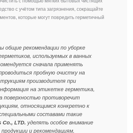
 очистить с помощью мягких бытовых чистящих
едство с учётом типа загрязнения, сокращайте
ментов, которые могут повредить герметичный
ы общие рекомендации по уборке
герметиков, используемых в ванных
екомендуется сначала применять
проводиться пробную очистку на
струкциям производителя при
 информация на этикетке герметика,
 за поверхностью противоречит
укциям, относящимся конкретно к
о специальными составами такие
 Co., LTD.
уделять особое внимание
продукции и рекомендациям,