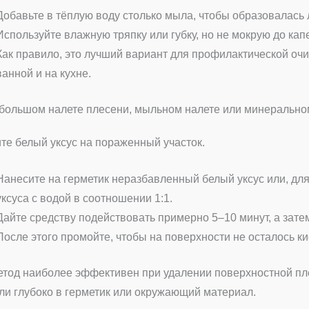
Добавьте в тёплую воду столько мыла, чтобы образовалась л
Используйте влажную тряпку или губку, но не мокрую до кап
Как правило, это лучший вариант для профилактической оч
ванной и на кухне.
большом налете плесени, мыльном налете или минерально
те белый уксус на пораженный участок.
Нанесите на герметик неразбавленный белый уксус или, для
уксуса с водой в соотношении 1:1.
Дайте средству подействовать примерно 5–10 минут, а зате
После этого промойте, чтобы на поверхности не осталось ки
етод наиболее эффективен при удалении поверхностной пл
ли глубоко в герметик или окружающий материал.