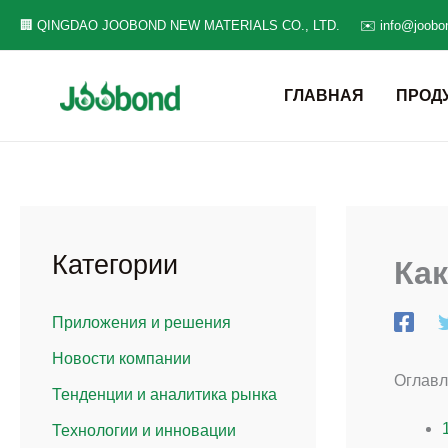
Перейти
🏢 QINGDAO JOOBOND NEW MATERIALS CO., LTD.
✉️ info@joobo
к
содержанию
ГЛАВНАЯ
ПРОД
Категории
Как
Приложения и решения
Новости компании
Оглавл
Тенденции и аналитика рынка
Технологии и инновации