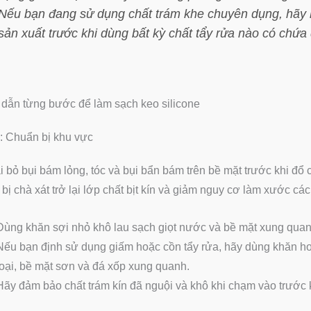
Nếu bạn đang sử dụng chất trám khe chuyên dụng, hãy
sản xuất trước khi dùng bất kỳ chất tẩy rửa nào có chứa
dẫn từng bước để làm sạch keo silicone
: Chuẩn bị khu vực
i bỏ bụi bám lỏng, tóc và bụi bẩn bám trên bề mặt trước khi đổ
 bị chà xát trở lại lớp chất bịt kín và giảm nguy cơ làm xước c
Dùng khăn sợi nhỏ khô lau sạch giọt nước và bề mặt xung quan
Nếu bạn định sử dụng giấm hoặc cồn tẩy rửa, hãy dùng khăn hoặ
loại, bề mặt sơn và đá xốp xung quanh.
Hãy đảm bảo chất trám kín đã nguội và khô khi chạm vào trước k