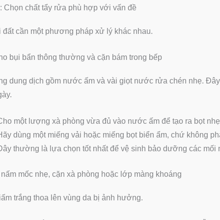
 Chọn chất tẩy rửa phù hợp với vấn đề
i đất cần một phương pháp xử lý khác nhau.
o bụi bẩn thông thường và cặn bám trong bếp
g dung dịch gồm nước ấm và vài giọt nước rửa chén nhẹ. Đây l
gày.
Cho một lượng xà phòng vừa đủ vào nước ấm để tạo ra bọt nhẹ
Hãy dùng một miếng vải hoặc miếng bọt biển ẩm, chứ không phả
Đây thường là lựa chọn tốt nhất để vệ sinh bảo dưỡng các mối n
i nấm mốc nhẹ, cặn xà phòng hoặc lớp màng khoáng
ấm trắng thoa lên vùng da bị ảnh hưởng.