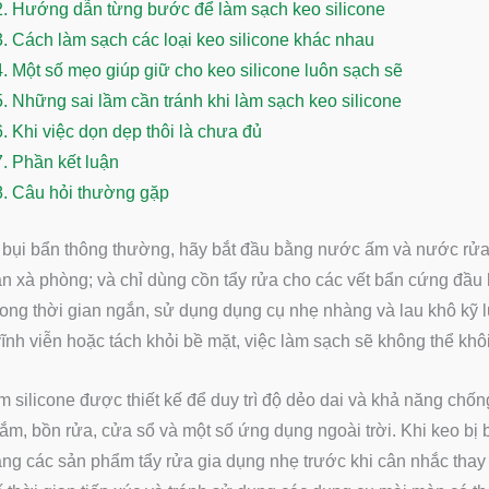
2.
Hướng dẫn từng bước để làm sạch keo silicone
3.
Cách làm sạch các loại keo silicone khác nhau
4.
Một số mẹo giúp giữ cho keo silicone luôn sạch sẽ
5.
Những sai lầm cần tránh khi làm sạch keo silicone
6.
Khi việc dọn dẹp thôi là chưa đủ
7.
Phần kết luận
8.
Câu hỏi thường gặp
 bụi bẩn thông thường, hãy bắt đầu bằng nước ấm và nước rửa
n xà phòng; và chỉ dùng cồn tẩy rửa cho các vết bẩn cứng đầu
ong thời gian ngắn, sử dụng dụng cụ nhẹ nhàng và lau khô kỹ lư
 vĩnh viễn hoặc tách khỏi bề mặt, việc làm sạch sẽ không thể khô
m silicone được thiết kế để duy trì độ dẻo dai và khả năng chố
ắm, bồn rửa, cửa sổ và một số ứng dụng ngoài trời. Khi keo bị
ng các sản phẩm tẩy rửa gia dụng nhẹ trước khi cân nhắc thay t