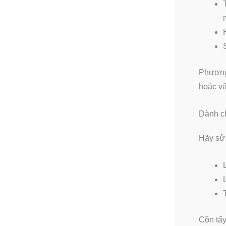
Phương 
hoặc vậ
Dành ch
Hãy sử 
Cồn tẩy