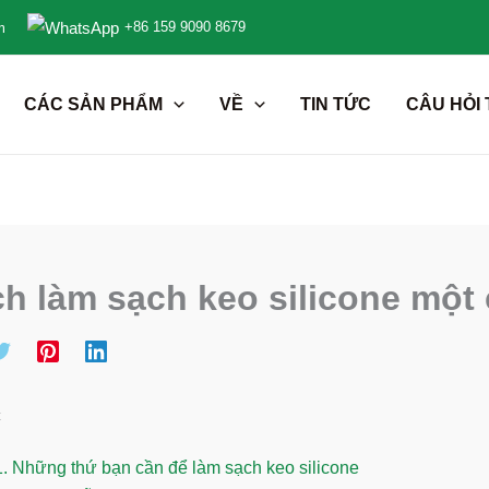
+86 159 9090 8679
m
CÁC SẢN PHẨM
VỀ
TIN TỨC
CÂU HỎI
h làm sạch keo silicone một
c
1.
Những thứ bạn cần để làm sạch keo silicone