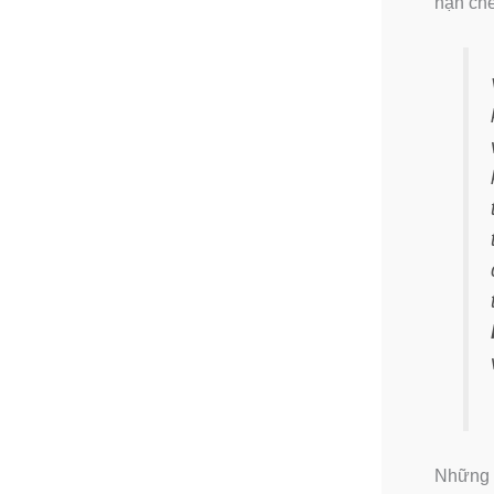
hạn chế
Những t