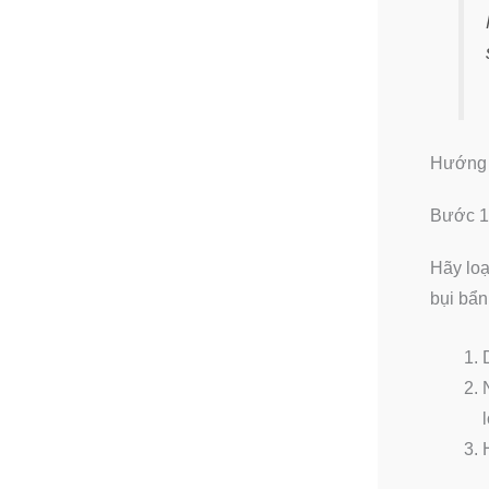
Hướng 
Bước 1
Hãy loạ
bụi bẩn