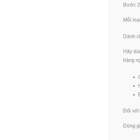
Bước 2:
Mỗi loạ
Dành ch
Hãy dùn
hàng n
Đối vớ
Dùng gi