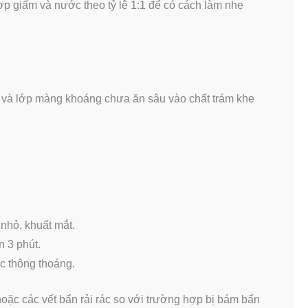
p giấm và nước theo tỷ lệ 1:1 để có cách làm nhẹ
 và lớp màng khoáng chưa ăn sâu vào chất trám khe
nhỏ, khuất mắt.
n 3 phút.
c thông thoáng.
hoặc các vết bẩn rải rác so với trường hợp bị bám bẩn