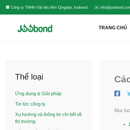
Nhảy
🏢 Công ty TNHH Vật liệu Mới Qingdao Joobond.
✉️ info@joobond.co
tới
nội
TRANG CHỦ
dung
Thể loại
Các
Ứng dụng & Giải pháp
Tin tức công ty
Mục lụ
Xu hướng và thông tin chi tiết về
thị trường