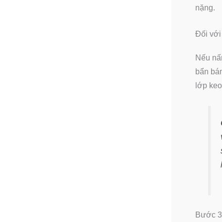
nặng.
Đối với
Nếu nấm
bẩn bám
lớp keo
Bước 3: