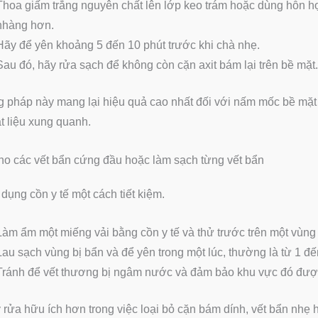
Thoa giấm trắng nguyên chất lên lớp keo trám hoặc dùng hỗn hợ
nhàng hơn.
Hãy để yên khoảng 5 đến 10 phút trước khi chà nhẹ.
Sau đó, hãy rửa sạch để không còn cặn axit bám lại trên bề mặt.
pháp này mang lại hiệu quả cao nhất đối với nấm mốc bề mặt
t liệu xung quanh.
o các vết bẩn cứng đầu hoặc làm sạch từng vết bẩn
dụng cồn y tế một cách tiết kiệm.
Làm ẩm một miếng vải bằng cồn y tế và thử trước trên một vùng 
Lau sạch vùng bị bẩn và để yên trong một lúc, thường là từ 1 đế
Tránh để vết thương bị ngâm nước và đảm bảo khu vực đó đượ
 rửa hữu ích hơn trong việc loại bỏ cặn bám dính, vết bẩn nhẹ 