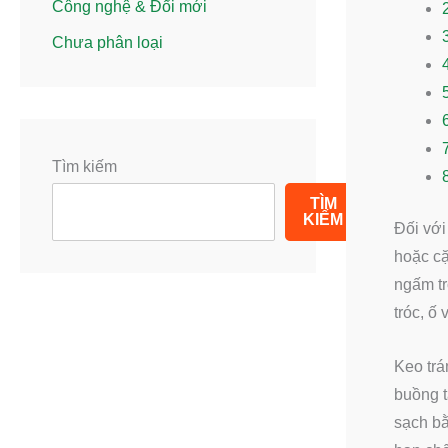
Công nghệ & Đổi mới
Chưa phân loại
Tìm kiếm
TÌM
KIẾM
Đối với
hoặc cặ
ngấm tr
tróc, ố
Keo trá
buồng t
sạch bằ