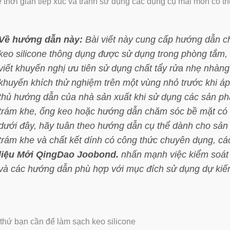
 thời gian tiếp xúc và tránh sử dụng các dụng cụ mài mòn có t
Về hướng dẫn này:
Bài viết này cung cấp hướng dẫn chu
keo silicone thông dụng được sử dụng trong phòng tắm, 
viết khuyến nghị ưu tiên sử dụng chất tẩy rửa nhẹ nhàng
khuyến khích thử nghiệm trên một vùng nhỏ trước khi áp
thủ hướng dẫn của nhà sản xuất khi sử dụng các sản 
trám khe, ống keo hoặc hướng dẫn chăm sóc bề mặt có n
dưới đây, hãy tuân theo hướng dẫn cụ thể dành cho sản
trám khe và chất kết dính có công thức chuyên dụng, c
liệu Mới QingDao Joobond.
nhấn mạnh việc kiểm soát 
và các hướng dẫn phù hợp với mục đích sử dụng dự kiế
hứ bạn cần để làm sạch keo silicone