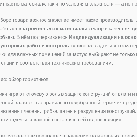
ит как по материалу, так и по условиям влажности — а не п
боре товара важное значение имеет также производитель.
аботает в
строительные материалы
сектор в качестве
пр
объект. В нём подчеркивается
Индивидуализация на осно
укторских работ
и
контроль качества
в адгезивных матер
ики для влажных помещений зачастую выбирают не только ис
тенции и соответствия техническим требованиям.
ие: обзор герметиков
ики играют ключевую роль в защите конструкций от влаги 
нной влажностью правильно подобранный герметик предот
оявления плесени, грибка, пятен и разрушения конструкций
том отделки, а важной составляющей гидроизоляции.
ом руководстве проводится сравнение силиконовых, полиу