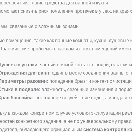
переносит чистящие средства для ванной и кухни
помогают снизить риск появления протечек в углах, на краях
мы, связанные с влажными зонами
е помещения, такие как ванные комнаты, кухни, душевые
 Практические проблемы в каждом из этих помещений имеют
Душевые уголки:
частый прямой контакт с водой, остатки
Ограждения для ванн:
сдвиг в месте соединения ванны с 
Периметры раковин:
попадание брызг и контакт с чистящ
Стыки в подвале:
влажность, сезонные изменения и пори
Края бассейна:
постоянное воздействие воды, а иногда и 
ьку в каждом конкретном случае условия эксплуатации разл
ностей конкретного задания, а не по универсальному прави
одителя, обладающего официальным
система контроля к