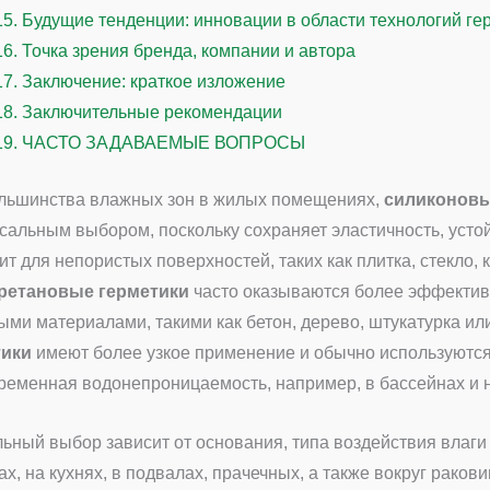
15.
Будущие тенденции: инновации в области технологий ге
16.
Точка зрения бренда, компании и автора
17.
Заключение: краткое изложение
18.
Заключительные рекомендации
19.
ЧАСТО ЗАДАВАЕМЫЕ ВОПРОСЫ
льшинства влажных зон в жилых помещениях,
силиконовы
сальным выбором, поскольку сохраняет эластичность, усто
ит для непористых поверхностей, таких как плитка, стекло,
ретановые герметики
часто оказываются более эффективн
ыми материалами, такими как бетон, дерево, штукатурка ил
тики
имеют более узкое применение и обычно используются 
ременная водонепроницаемость, например, в бассейнах и
ьный выбор зависит от основания, типа воздействия влаги
ах, на кухнях, в подвалах, прачечных, а также вокруг раков