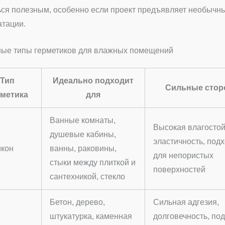
ься полезным, особенно если проект предъявляет необычн
атации.
ые типы герметиков для влажных помещений
Тип
Идеально подходит
Сильные сто
рметика
для
Ванные комнаты,
Высокая влагостой
душевые кабины,
эластичность, под
кон
ванны, раковины,
для непористых
стыки между плиткой и
поверхностей
сантехникой, стекло
Бетон, дерево,
Сильная адгезия,
штукатурка, каменная
долговечность, по