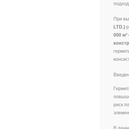
подход
При вы
LTD.)
р
000 м²
констр
гермет
консис
Введен
Гермет
повыше
риск п
элемен
В данн