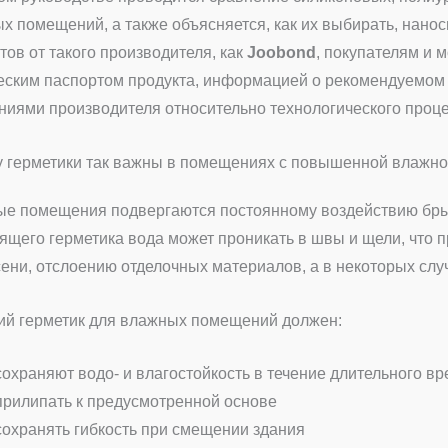
х помещений, а также объясняется, как их выбирать, нанос
тов от такого производителя, как
Joobond
, покупателям и 
еским паспортом продукта, информацией о рекомендуемом о
ниями производителя относительно технологического процес
 герметики так важны в помещениях с повышенной влажн
е помещения подвергаются постоянному воздействию брызг
ящего герметика вода может проникать в швы и щели, что 
сени, отслоению отделочных материалов, а в некоторых слу
й герметик для влажных помещений должен:
сохраняют водо- и влагостойкость в течение длительного в
прилипать к предусмотренной основе
сохранять гибкость при смещении здания