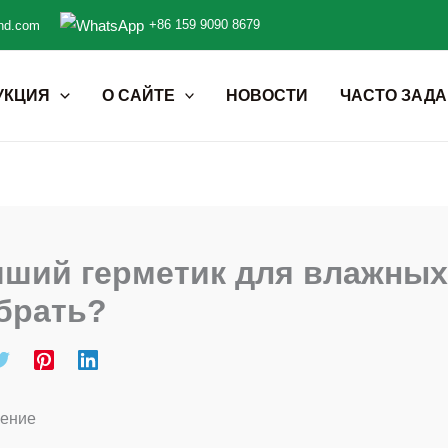
+86 159 9090 8679
nd.com
УКЦИЯ
О САЙТЕ
НОВОСТИ
ЧАСТО ЗАД
чший герметик для влажных
брать?
ение