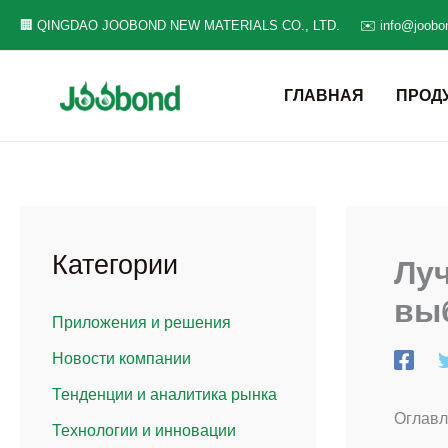
Перейти
🏢 QINGDAO JOOBOND NEW MATERIALS CO., LTD.
✉️ info@joobo
к
содержанию
ГЛАВНАЯ
ПРОД
Категории
Лу
вы
Приложения и решения
Новости компании
Тенденции и аналитика рынка
Оглавл
Технологии и инновации