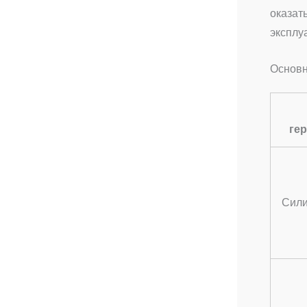
оказат
эксплу
Основн
ге
Сили