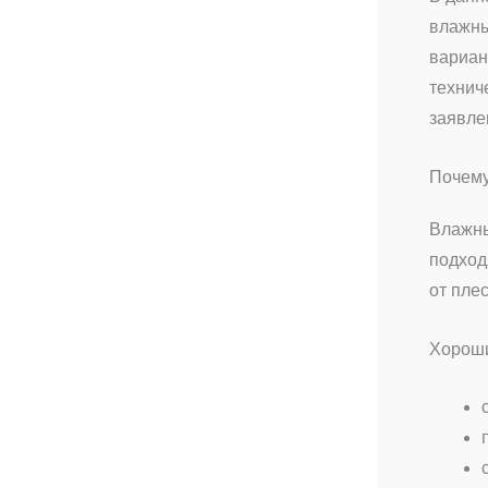
влажны
вариан
технич
заявле
Почему
Влажны
подход
от пле
Хороши