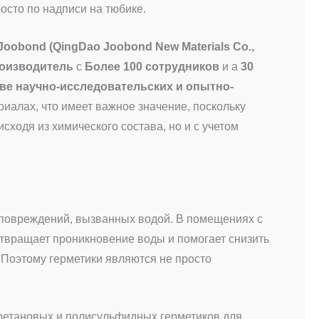
росто по надписи на тюбике.
Joobond (QingDao Joobond New Materials Co.,
оизводитель
с
Более 100 сотрудников
и а
30
ве научно-исследовательских и опытно-
иалах, что имеет важное значение, поскольку
ходя из химического состава, но и с учетом
и повреждений, вызванных водой. В помещениях с
вращает проникновение воды и помогает снизить
. Поэтому герметики являются не просто
ретановых и полисульфидных герметиков для