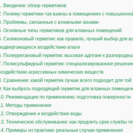
1.
Введение: обзор герметиков
2.
Почему герметики так важны в помещениях с повышенно
3.
Проблемы, связанные с влажными зонами
4.
Основные типы герметиков для влажных помещений
5.
Силиконовый герметик: как правило, лучший выбор для в
подвергающихся воздействию влаги
6.
Полиуретановый герметик: высокая адгезия к разнородн
7.
Полисульфидный герметик: специализированное решение
воздействию агрессивных химических веществ
8.
Сравнение: какой герметик лучше всего подходит для той
9.
Как выбрать подходящий герметик для влажных помещен
10.
Рекомендации по применению: подготовка поверхности
11.
Методы применения
12.
Отверждение и воздействие воды
13.
Техническое обслуживание: как продлить срок службы г
14.
Примеры из практики: реальные случаи применения