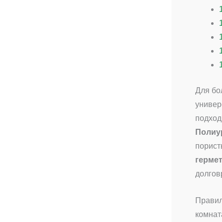
Для бо
универ
подход
Полиу
порист
герме
долгов
Правил
комнат