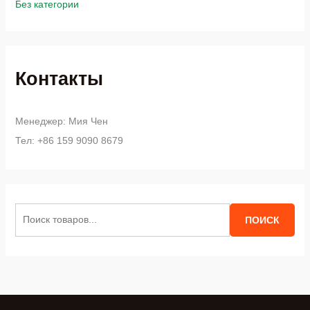
Без категории
Контакты
Менеджер: Мия Чен
Тел: +86 159 9090 8679
И
ПОИСК
с
к
а
т
ь