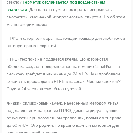
стекло?
Герметик отслаивается под воздействием
влажности
. Для начала нужно протереть поверхность
салфеткой, смоченной изопропиловым спиртом. Но об этом
мы поговорим позже.
ПТФЭ и фторполимеры: настоящий кошмар для любителей
антипригарных покрытий
PTFE (тефлон) не поддается клеям. Его фтористая
оболочка создает поверхностное натяжение 18 мН/м — а
силикону требуется как минимум 24 мН/м. Мы пробовали
склеивать прокладки из PTFE в насосах. Чистый силикон?
Спустя 24 часа адгезия была нулевой.
Жидкий силиконовый каучук, нанесенный методом литья
под давлением на края из ПТФЭ, демонстрирует лучшие
результаты при плазменном травлении, повышая энергию
до 50 мН/м. Это редкий, но крайне важный материал для
аэрокосмической отрасли.