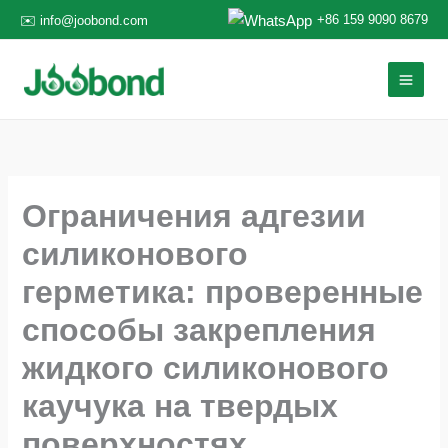
Перейти
+86 159 9090 8679
✉️ info@joobond.com
к
содержанию
Ограничения адгезии
силиконового
герметика: проверенные
способы закрепления
жидкого силиконового
каучука на твердых
поверхностях