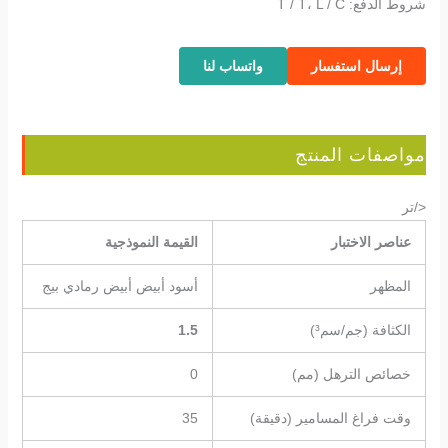
شروط الدفع: T / T، L / C
إرسال استفسار
واتساب لنا
مواصفات المنتج
</تر
عناصر الاختبار
القيمة النموذجية
المظهر
أسود أبيض أبيض رمادي بيج
الكثافة (جم/سم³)
1.5
خصائص الترهل (مم)
0
وقت فراغ المسامير (دقيقة)
35