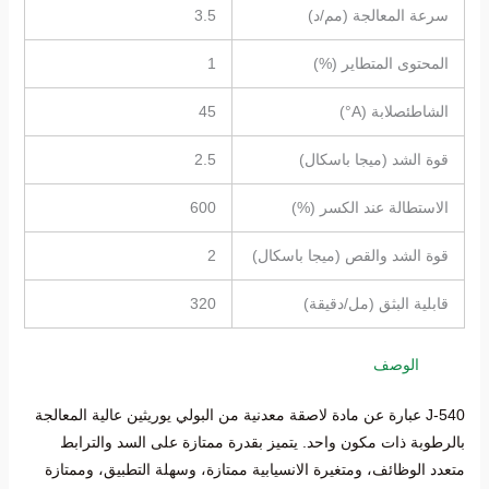
سرعة المعالجة (مم/د)
3.5
المحتوى المتطاير (%)
1
الشاطئصلابة (A°)
45
قوة الشد (ميجا باسكال)
2.5
الاستطالة عند الكسر (%)
600
قوة الشد والقص (ميجا باسكال)
2
قابلية البثق (مل/دقيقة)
320
الوصف
J-540 عبارة عن مادة لاصقة معدنية من البولي يوريثين عالية المعالجة
بالرطوبة ذات مكون واحد. يتميز بقدرة ممتازة على السد والترابط
متعدد الوظائف، ومتغيرة الانسيابية ممتازة، وسهلة التطبيق، وممتازة