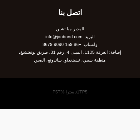
اتصل بنا
المدير ميا تشين
البريد:
info@joobond.com
واتساب:
+86 159 9090 8679
إضافة: الغرفة 1105، المبنى 4، رقم 31، طريق لونغتشنغ،
منطقة شيبي، تشينغداو، شاندونغ، الصين
1TP5تاسترا %P5T
PT
VI