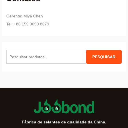
Gerente: Miya Chen
Tel: +86 159 9090 8679
P
PESQUISAR
e
s
q
u
i
s
a
r
Fábrica de selantes de qualidade da China.
p