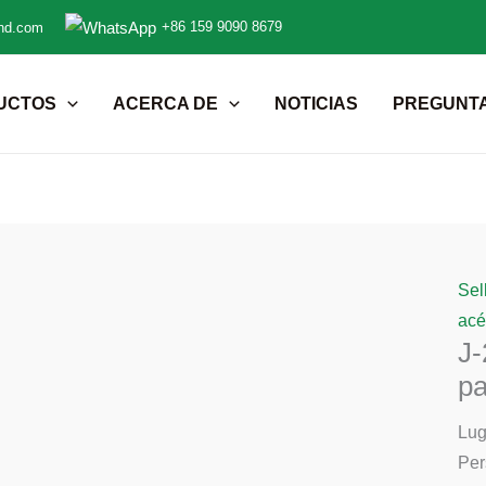
+86 159 9090 8679
nd.com
UCTOS
ACERCA DE
NOTICIAS
PREGUNT
Sel
acé
J-
pa
Lug
Per