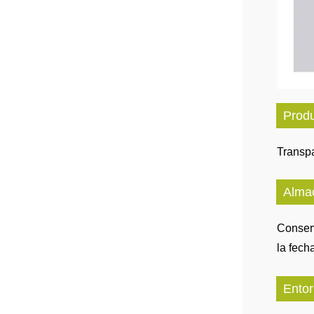
Prod
Transpa
Alma
Conserv
la fech
Entor