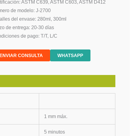
tificación: ASTM C639, ASTM C603, ASTM D412
ero de modelo: J-2700
alles del envase: 280ml, 300ml
zo de entrega: 20-30 días
diciones de pago: T/T, L/C
ENVIAR CONSULTA
WHATSAPP
1 mm máx.
5 minutos