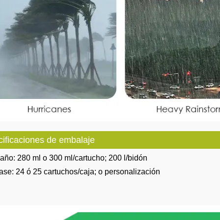
ificaciones de embalaje
ño: 280 ml o 300 ml/cartucho; 200 l/bidón
se: 24 ó 25 cartuchos/caja; o personalización