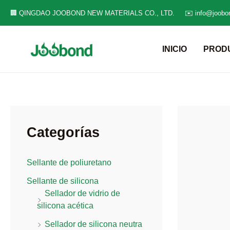
Ir
🏢 QINGDAO JOOBOND NEW MATERIALS CO., LTD.
✉️ info@joobo
al
contenido
INICIO
PROD
Categorías
Sellante de poliuretano
Sellante de silicona
Sellador de vidrio de
silicona acética
Sellador de silicona neutra