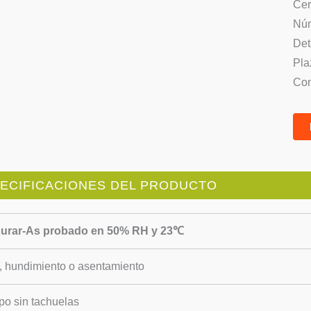
Cer
Núm
Det
Pla
Con
ECIFICACIONES DEL PRODUCTO
curar-As probado en 50% RH y 23℃
o, hundimiento o asentamiento
po sin tachuelas