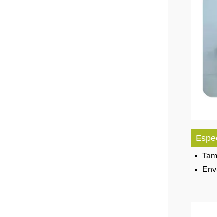
Espec
Tama
Enva