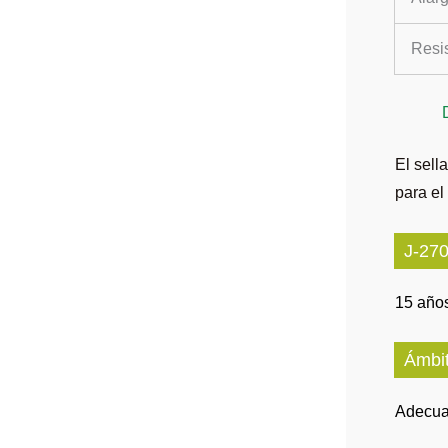
Resis
El sell
para el
J-270
15 años
Ámbit
Adecuad