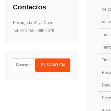
Contactos
Veloc
Velo
Encargada: Miya Chen
Tel: +86 159 9090 8679
Tiem
Temp
Tiem
B
BUSCAR EN
u
Peso
s
Dure
c
a
Resis
r
:
Alarg