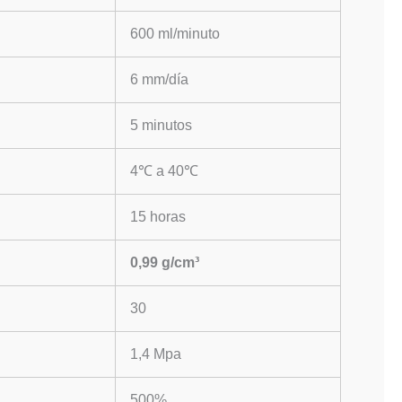
600 ml/minuto
6 mm/día
5 minutos
4℃ a 40℃
15 horas
0,99 g/cm³
30
1,4 Mpa
500%