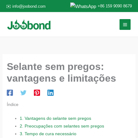
Ir
+86 159 9090 8679
✉️ info@joobond.com
para
o
conteúdo
Selante sem pregos:
vantagens e limitações
Índice
1.
Vantagens do selante sem pregos
2.
Preocupações com selantes sem pregos
3.
Tempo de cura necessário