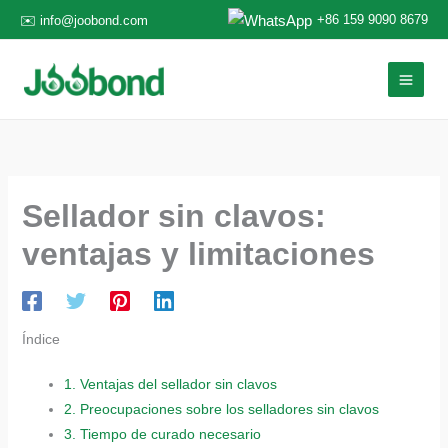
Ir
+86 159 9090 8679
✉️ info@joobond.com
al
contenido
Sellador sin clavos:
ventajas y limitaciones
Índice
1.
Ventajas del sellador sin clavos
2.
Preocupaciones sobre los selladores sin clavos
3.
Tiempo de curado necesario