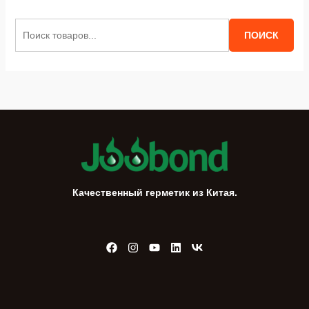
И
ПОИСК
с
к
а
т
ь
:
Качественный герметик из Китая.