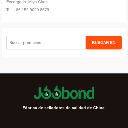
Encargada: Miya Chen
Tel: +86 159 9090 8679
B
BUSCAR EN
u
s
c
a
r
:
Fábrica de selladores de calidad de China.