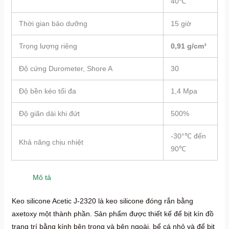
40℃
Thời gian bảo dưỡng
15 giờ
Trọng lượng riêng
0,91 g/cm³
Độ cứng Durometer, Shore A
30
Độ bền kéo tối đa
1,4 Mpa
Độ giãn dài khi đứt
500%
-30°℃ đến
Khả năng chịu nhiệt
90℃
Mô tả
Keo silicone Acetic J-2320 là keo silicone đóng rắn bằng
axetoxy một thành phần. Sản phẩm được thiết kế để bịt kín đồ
trang trí bằng kính bên trong và bên ngoài, bể cá nhỏ và để bịt