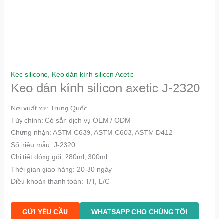
Keo silicone
,
Keo dán kính silicon Acetic
Keo dán kính silicon axetic J-2320
Nơi xuất xứ: Trung Quốc
Tùy chỉnh: Có sẵn dịch vụ OEM / ODM
Chứng nhận: ASTM C639, ASTM C603, ASTM D412
Số hiệu mẫu: J-2320
Chi tiết đóng gói: 280ml, 300ml
Thời gian giao hàng: 20-30 ngày
Điều khoản thanh toán: T/T, L/C
GỬI YÊU CẦU
WHATSAPP CHO CHÚNG TÔI