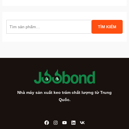
T
TÌM KIẾM
ì
m
k
i
ế
m
:
Nhà máy sản xuất keo trám chất lượng từ Trung
Quốc.