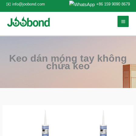
Nhảy
+86 159 9090 8679
✉️ info@joobond.com
tới
nội
dung
Keo dán móng tay không
chứa keo