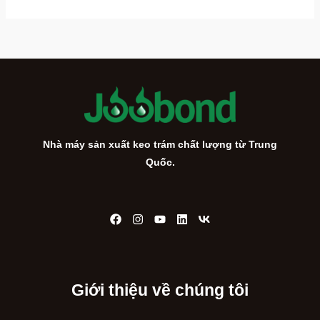
m
k
i
ế
m
:
Nhà máy sản xuất keo trám chất lượng từ Trung
Quốc.
Giới thiệu về chúng tôi