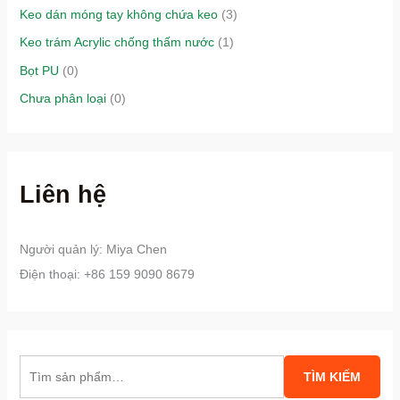
Keo dán móng tay không chứa keo
(3)
Keo trám Acrylic chống thấm nước
(1)
Bọt PU
(0)
Chưa phân loại
(0)
Liên hệ
Người quản lý: Miya Chen
Điện thoại: +86 159 9090 8679
T
TÌM KIẾM
ì