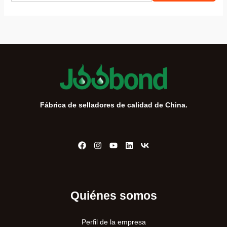
s
c
a
r
:
Fábrica de selladores de calidad de China.
Quiénes somos
Perfil de la empresa