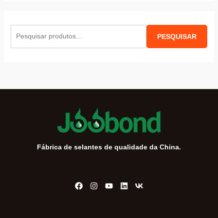
P
PESQUISAR
e
s
q
u
i
s
a
r
Fábrica de selantes de qualidade da China.
p
o
r
: