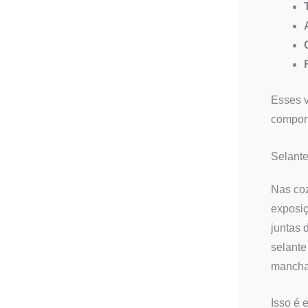
Esses v
comport
Selante
Nas coz
exposiç
juntas 
selante
manchas
Isso é 