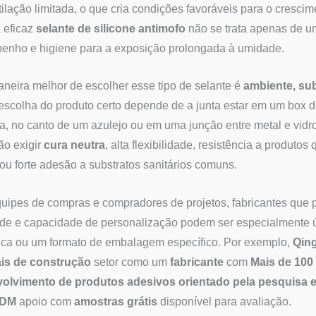
tilação limitada, o que cria condições favoráveis para o cresc
 eficaz
selante de silicone antimofo
não se trata apenas de u
enho e higiene para a exposição prolongada à umidade.
eira melhor de escolher esse tipo de selante é
ambiente, sub
 escolha do produto certo depende de a junta estar em um box d
, no canto de um azulejo ou em uma junção entre metal e vid
ão exigir
cura neutra
, alta flexibilidade, resistência a produt
 ou forte adesão a substratos sanitários comuns.
uipes de compras e compradores de projetos, fabricantes que 
de e capacidade de personalização podem ser especialmente ú
ica ou um formato de embalagem específico. Por exemplo,
Qin
ais de construção
setor como um
fabricante
com
Mais de 100
olvimento de produtos adesivos orientado pela pesquisa 
ODM
apoio com
amostras grátis
disponível para avaliação.