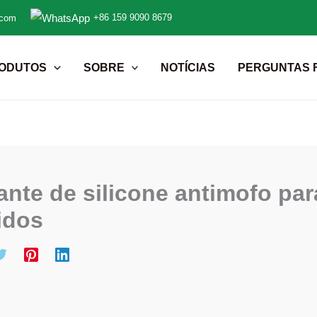
+86 159 9090 8679
.com
ODUTOS
SOBRE
NOTÍCIAS
PERGUNTAS 
ante de silicone antimofo pa
idos