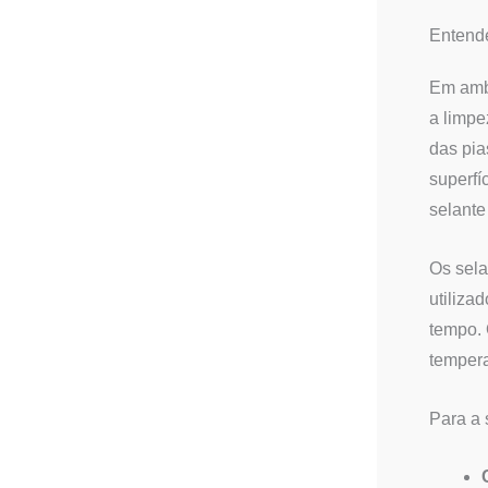
Entende
Em ambi
a limpe
das pia
superfí
selante
Os sela
utiliza
tempo. 
tempera
Para a 