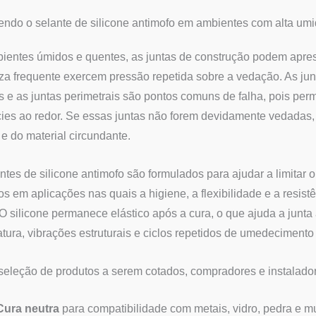
ndo o selante de silicone antimofo em ambientes com alta um
entes úmidos e quentes, as juntas de construção podem aprese
za frequente exercem pressão repetida sobre a vedação. As jun
s e as juntas perimetrais são pontos comuns de falha, pois p
cies ao redor. Se essas juntas não forem devidamente vedadas, 
 e do material circundante.
ntes de silicone antimofo são formulados para ajudar a limitar 
dos em aplicações nas quais a higiene, a flexibilidade e a resi
O silicone permanece elástico após a cura, o que ajuda a jun
tura, vibrações estruturais e ciclos repetidos de umedeciment
seleção de produtos a serem cotados, compradores e instalad
Cura neutra
para compatibilidade com metais, vidro, pedra e mu