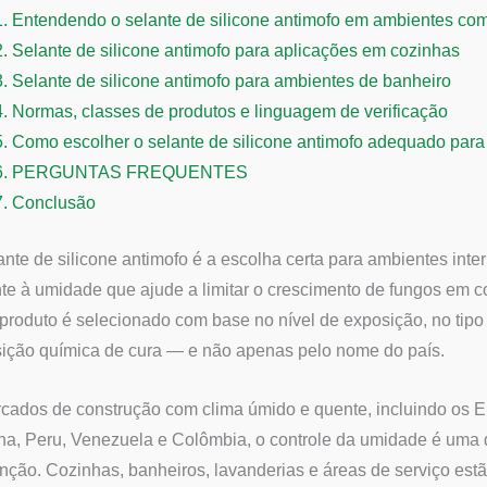
1.
Entendendo o selante de silicone antimofo em ambientes co
2.
Selante de silicone antimofo para aplicações em cozinhas
3.
Selante de silicone antimofo para ambientes de banheiro
4.
Normas, classes de produtos e linguagem de verificação
5.
Como escolher o selante de silicone antimofo adequado par
6.
PERGUNTAS FREQUENTES
7.
Conclusão
nte de silicone antimofo é a escolha certa para ambientes inte
nte à umidade que ajude a limitar o crescimento de fungos em 
produto é selecionado com base no nível de exposição, no tipo
ição química de cura — e não apenas pelo nome do país.
ados de construção com clima úmido e quente, incluindo os Em
na, Peru, Venezuela e Colômbia, o controle da umidade é uma 
ção. Cozinhas, banheiros, lavanderias e áreas de serviço estã