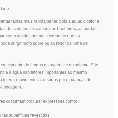
idade
ntar falhas mais rapidamente, pois a água, o calor e
tas de azulejos, os cantos dos banheiros, as bordas
ermanecem úmidos por mais tempo do que as
pode surgir mofo sobre ou ao redor da linha de
o crescimento de fungos na superfície do selante. São
stência à água são fatores importantes ao mesmo
ta a tolerar movimentos causados por mudanças de
o e secagem.
ores costumam procurar expressões como:
itas superfícies revestidas