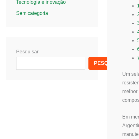
Tecnologia e inovação
Sem categoria
Pesquisar
PESQUISAR
Um sela
resiste
melhor 
compos
Em merc
Argenti
manuten