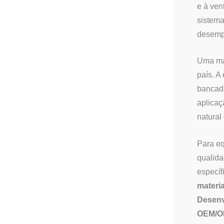
e à ven
sistema
desemp
Uma man
país. A
bancada
aplicaç
natural
Para eq
qualida
específ
materi
Desenv
OEM/