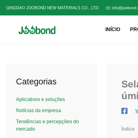
Ir
QINGDAO JOOBOND NEW MATERIALS CO., LTD.
✉️ info@joobond
para
o
INÍCIO
PR
conteúdo
Categorias
Sel
úm
Aplicativos e soluções
Notícias da empresa
Tendências e percepções do
Índice
mercado