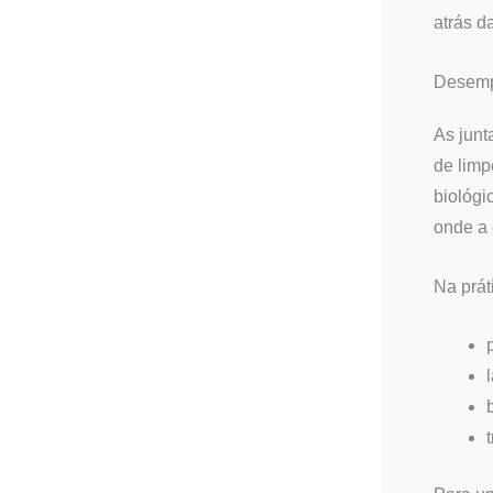
atrás d
Desemp
As junt
de limp
biológi
onde a 
Na prát