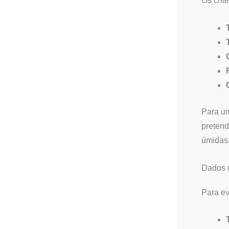
Os crit
Para um
pretend
úmidas
Dados 
Para ev