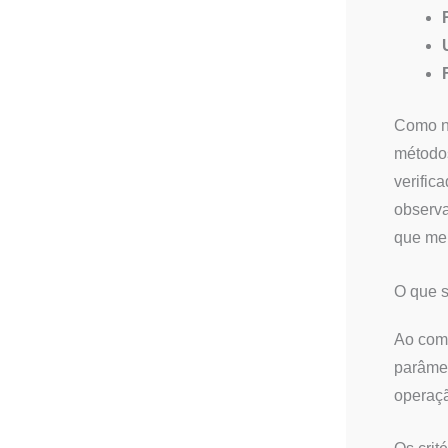
Como nã
métodos
verific
observa
que men
O que s
Ao comp
parâmet
operaçã