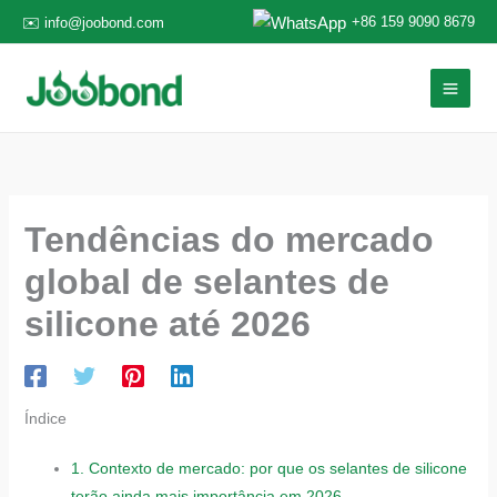
Ir
+86 159 9090 8679
✉️ info@joobond.com
para
o
conteúdo
Tendências do mercado
global de selantes de
silicone até 2026
Índice
1.
Contexto de mercado: por que os selantes de silicone
terão ainda mais importância em 2026