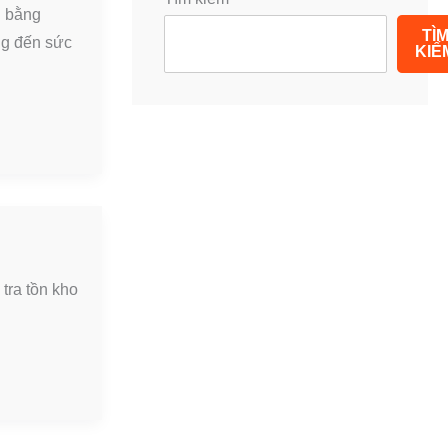
g bằng
TÌ
ng đến sức
KIẾ
tra tồn kho