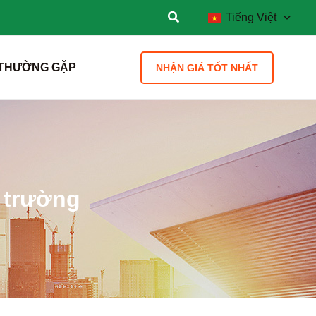
Tiếng Việt
 THƯỜNG GẶP
NHẬN GIÁ TỐT NHẤT
ị trường