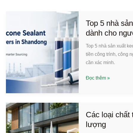
Top 5 nhà sản
dành cho ngư
Top 5 nhà sản xuất ke
tiền công trình, công 
cần xác minh.
Top
Đọc thêm »
5
nhà
sản
xuất
Các loại chất 
keo
lượng
silicone