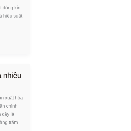
t đóng kín
à hiệu suất
à nhiều
ản xuất hóa
hần chính
 cậy là
hàng trăm