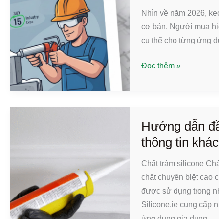
Hướng
Nhìn về năm 2026, keo
dẫn
cơ bản. Người mua hiện
năm
cụ thể cho từng ứng d
2026
Xu
về
Đọc thêm »
hướng
các
keo
nhà
polyurethane
cung
năm
cấp
Hướng dẫn đầy
2026:
hàng
thông tin khác
Những
đầu,
điều
giá
Chất trám silicone Ch
người
cả
chất chuyên biệt cao c
mua
và
được sử dụng trong nhi
và
nguồn
Silicone.ie cung cấp n
nhà
cung
ứng dụng gia dụng.