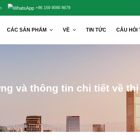
+86 159 9090 8679
m
CÁC SẢN PHẨM
VỀ
TIN TỨC
CÂU HỎI
g và thông tin chi tiết về th