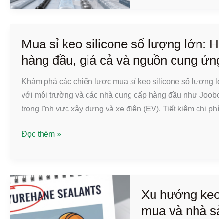
thị
trường
keo
Mua sỉ keo silicone số lượng lớn:
silicone
hàng đầu, giá cả và nguồn cung ứn
toàn
cầu
Khám phá các chiến lược mua sỉ keo silicone số lượng 
đến
với môi trường và các nhà cung cấp hàng đầu như Joobon
năm
trong lĩnh vực xây dựng và xe điện (EV). Tiết kiệm chi ph
2026
Mua
Đọc thêm »
sỉ
keo
silicone
số
Xu hướng keo
lượng
mua và nhà sả
lớn: