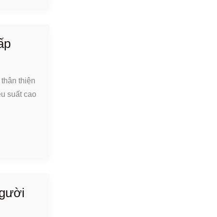
ấp
thân thiện
ệu suất cao
gười