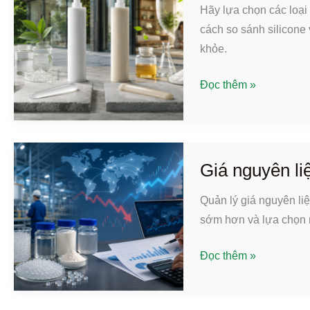
hàng
Hãy lựa chọn các loại
đầu
cách so sánh silicone
tại
khỏe.
Sơn
Các
Đông
Đọc thêm »
loại
dành
chất
cho
trám
người
kín
mua
Giá nguyên li
tốt
Quản lý giá nguyên liệ
nhất
sớm hơn và lựa chọn 
cho
công
Giá
Đọc thêm »
trình
nguyên
tiết
liệu
kiệm