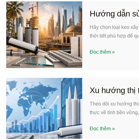
silicone:
năng
Người
lượng
Hướng dẫn sử
mua
Hãy chọn loại keo xây
có
thời tiết phù hợp để q
thể
làm
Hướng
Đọc thêm »
gì?
dẫn
sử
dụng
keo
Xu hướng thị 
dán
Theo dõi xu hướng thị
xây
thực về tính bền vững
dựng
chịu
Xu
Đọc thêm »
lực
hướng
cao