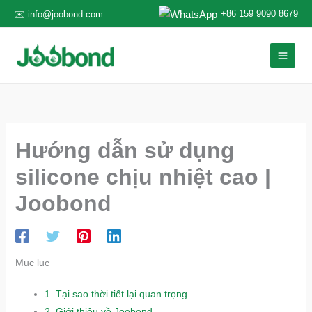
Nhảy
+86 159 9090 8679
✉️ info@joobond.com
tới
nội
dung
Hướng dẫn sử dụng
silicone chịu nhiệt cao |
Joobond
Mục lục
1.
Tại sao thời tiết lại quan trọng
2.
Giới thiệu về Joobond