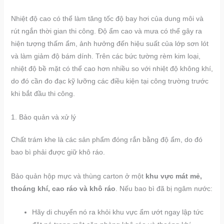
Nhiệt độ cao có thể làm tăng tốc độ bay hơi của dung môi và
rút ngắn thời gian thi công. Độ ẩm cao và mưa có thể gây ra
hiện tượng thấm ẩm, ảnh hưởng đến hiệu suất của lớp sơn lót
và làm giảm độ bám dính. Trên các bức tường rèm kim loại,
nhiệt độ bề mặt có thể cao hơn nhiều so với nhiệt độ không khí,
do đó cần đo đạc kỹ lưỡng các điều kiện tại công trường trước
khi bắt đầu thi công.
1. Bảo quản và xử lý
Chất trám khe là các sản phẩm đóng rắn bằng độ ẩm, do đó
bao bì phải được giữ khô ráo.
Bảo quản hộp mực và thùng carton ở một
khu vực mát mẻ,
thoáng khí, cao ráo và khô ráo
. Nếu bao bì đã bị ngâm nước:
Hãy di chuyển nó ra khỏi khu vực ẩm ướt ngay lập tức