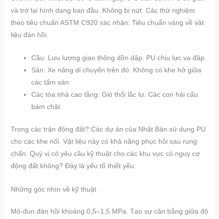
và trở lại hình dạng ban đầu. Không bị nứt. Các thử nghiệm
theo tiêu chuẩn ASTM C920 xác nhận: Tiêu chuẩn vàng về vật
liệu đàn hồi.
Cầu: Lưu lượng giao thông dồn dập. PU chịu lực va đập.
Sàn: Xe nâng di chuyển trên đó. Không có khe hở giữa
các tấm sàn.
Các tòa nhà cao tầng: Gió thổi lắc lư. Các con hải cẩu
bám chặt.
Trong các trận động đất? Các dự án của Nhật Bản sử dụng PU
cho các khe nối. Vật liệu này có khả năng phục hồi sau rung
chấn. Quý vị có yêu cầu kỹ thuật cho các khu vực có nguy cơ
động đất không? Đây là yếu tố thiết yếu.
Những góc nhìn về kỹ thuật
Mô-đun đàn hồi khoảng 0,5–1,5 MPa. Tạo sự cân bằng giữa độ