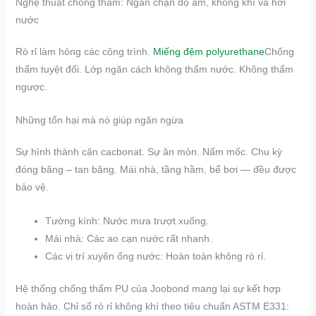
Nghệ thuật chống thấm: Ngăn chặn độ ẩm, không khí và hơi
nước
Rò rỉ làm hỏng các công trình.
Miếng đệm polyurethane
Chống
thấm tuyệt đối. Lớp ngăn cách không thấm nước. Không thấm
ngược.
Những tổn hại mà nó giúp ngăn ngừa
Sự hình thành cặn cacbonat. Sự ăn mòn. Nấm mốc. Chu kỳ
đóng băng – tan băng. Mái nhà, tầng hầm, bể bơi — đều được
bảo vệ.
Tường kính: Nước mưa trượt xuống.
Mái nhà: Các ao cạn nước rất nhanh.
Các vị trí xuyên ống nước: Hoàn toàn không rò rỉ.
Hệ thống chống thấm PU của Joobond mang lại sự kết hợp
hoàn hảo. Chỉ số rò rỉ không khí theo tiêu chuẩn ASTM E331: