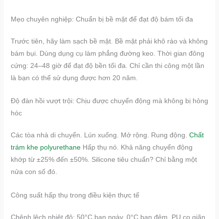
Mẹo chuyên nghiệp: Chuẩn bị bề mặt để đạt độ bám tối đa
Trước tiên, hãy làm sạch bề mặt. Bề mặt phải khô ráo và không
bám bụi. Dùng dụng cụ làm phẳng đường keo. Thời gian đông
cứng: 24–48 giờ để đạt độ bền tối đa. Chỉ cần thi công một lần
là bạn có thể sử dụng được hơn 20 năm.
Độ đàn hồi vượt trội: Chịu được chuyển động mà không bị hỏng
hóc
Các tòa nhà di chuyển. Lún xuống. Mở rộng. Rung động.
Chất
trám khe polyurethane
Hấp thụ nó. Khả năng chuyển động
khớp từ ±25% đến ±50%. Silicone tiêu chuẩn? Chỉ bằng một
nửa con số đó.
Công suất hấp thụ trong điều kiện thực tế
Chênh lệch nhiệt độ: 50°C ban ngày, 0°C ban đêm. PU co giãn