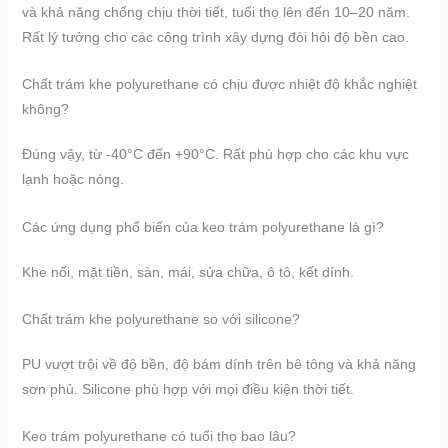
và khả năng chống chịu thời tiết, tuổi thọ lên đến 10–20 năm.
Rất lý tưởng cho các công trình xây dựng đòi hỏi độ bền cao.
Chất trám khe polyurethane có chịu được nhiệt độ khắc nghiệt
không?
Đúng vậy, từ -40°C đến +90°C. Rất phù hợp cho các khu vực
lạnh hoặc nóng.
Các ứng dụng phổ biến của keo trám polyurethane là gì?
Khe nối, mặt tiền, sàn, mái, sửa chữa, ô tô, kết dính.
Chất trám khe polyurethane so với silicone?
PU vượt trội về độ bền, độ bám dính trên bê tông và khả năng
sơn phủ. Silicone phù hợp với mọi điều kiện thời tiết.
Keo trám polyurethane có tuổi thọ bao lâu?