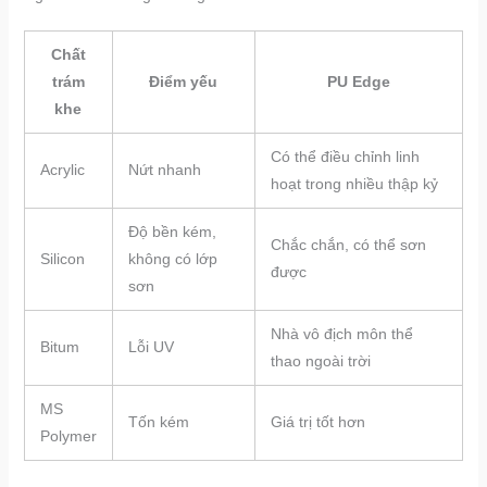
Chất
trám
Điểm yếu
PU Edge
khe
Có thể điều chỉnh linh
Acrylic
Nứt nhanh
hoạt trong nhiều thập kỷ
Độ bền kém,
Chắc chắn, có thể sơn
Silicon
không có lớp
được
sơn
Nhà vô địch môn thể
Bitum
Lỗi UV
thao ngoài trời
MS
Tốn kém
Giá trị tốt hơn
Polymer