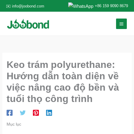
Nhảy
+86 159 9090 8679
✉️ info@joobond.com
tới
nội
dung
Keo trám polyurethane:
Hướng dẫn toàn diện về
việc nâng cao độ bền và
tuổi thọ công trình
Mục lục