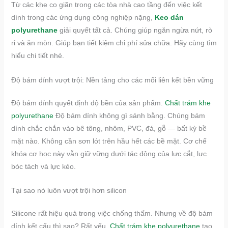
Từ các khe co giãn trong các tòa nhà cao tầng đến việc kết
dính trong các ứng dụng công nghiệp nặng,
Keo dán
polyurethane
giải quyết tất cả. Chúng giúp ngăn ngừa nứt, rò
rỉ và ăn mòn. Giúp bạn tiết kiệm chi phí sửa chữa. Hãy cùng tìm
hiểu chi tiết nhé.
Độ bám dính vượt trội: Nền tảng cho các mối liên kết bền vững
Độ bám dính quyết định độ bền của sản phẩm.
Chất trám khe
polyurethane
Độ bám dính không gì sánh bằng. Chúng bám
dính chắc chắn vào bê tông, nhôm, PVC, đá, gỗ — bất kỳ bề
mặt nào. Không cần sơn lót trên hầu hết các bề mặt. Cơ chế
khóa cơ học này vẫn giữ vững dưới tác động của lực cắt, lực
bóc tách và lực kéo.
Tại sao nó luôn vượt trội hơn silicon
Silicone rất hiệu quả trong việc chống thấm. Nhưng về độ bám
dính kết cấu thì sao? Rất yếu.
Chất trám khe polyurethane
tạo