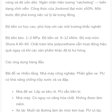
cứng và độ uốn dẻo. Ngăn chặn hiện tượng “ratcheting” — biến
dạng vĩnh viễn. Công thức của Joobond đạt mức ±50%. Một
bước đột phá trong việc xử lý tải trọng động.
Độ bền cơ học cao, phù hợp với các môi trường khắc nghiệt
Độ bền kéo: 1–3 MPa. Độ bền xé: 8–12 kN/m. Độ mài mòn:
Shore A 40–60. Chất trám khe polyurethane vẫn hoạt động hiệu
quả ngay cả khi các sản phẩm khác đã bị hư hỏng.
Các ứng dụng hàng đầu
Bãi đỗ xe nhiều tầng. Nhà máy công nghiệp. Phần gầm xe. PU
có khả năng chống trầy xước và va đập.
Nhà để xe: Lốp xe kêu rít. PU vẫn bền bỉ.
Nhà máy: Có nguy cơ văng hóa chất. Không được làm
mềm.
Xe tải: Muối rải đường làm ăn mòn kim loại. PU có tác