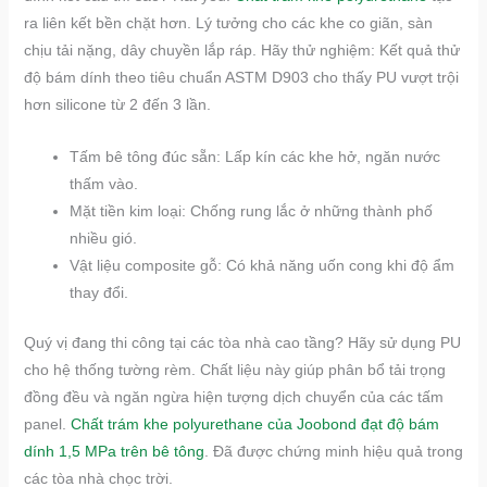
ra liên kết bền chặt hơn. Lý tưởng cho các khe co giãn, sàn
chịu tải nặng, dây chuyền lắp ráp. Hãy thử nghiệm: Kết quả thử
độ bám dính theo tiêu chuẩn ASTM D903 cho thấy PU vượt trội
hơn silicone từ 2 đến 3 lần.
Tấm bê tông đúc sẵn: Lấp kín các khe hở, ngăn nước
thấm vào.
Mặt tiền kim loại: Chống rung lắc ở những thành phố
nhiều gió.
Vật liệu composite gỗ: Có khả năng uốn cong khi độ ẩm
thay đổi.
Quý vị đang thi công tại các tòa nhà cao tầng? Hãy sử dụng PU
cho hệ thống tường rèm. Chất liệu này giúp phân bổ tải trọng
đồng đều và ngăn ngừa hiện tượng dịch chuyển của các tấm
panel.
Chất trám khe polyurethane của Joobond đạt độ bám
dính 1,5 MPa trên bê tông
. Đã được chứng minh hiệu quả trong
các tòa nhà chọc trời.