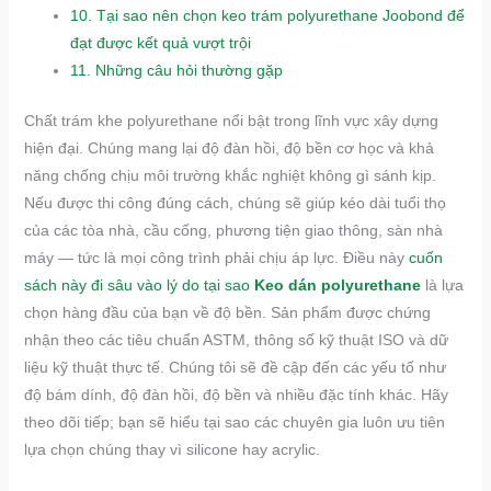
10.
Tại sao nên chọn keo trám polyurethane Joobond để
đạt được kết quả vượt trội
11.
Những câu hỏi thường gặp
Chất trám khe polyurethane nổi bật trong lĩnh vực xây dựng
hiện đại. Chúng mang lại độ đàn hồi, độ bền cơ học và khả
năng chống chịu môi trường khắc nghiệt không gì sánh kịp.
Nếu được thi công đúng cách, chúng sẽ giúp kéo dài tuổi thọ
của các tòa nhà, cầu cống, phương tiện giao thông, sàn nhà
máy — tức là mọi công trình phải chịu áp lực. Điều này
cuốn
sách này đi sâu vào lý do tại sao
Keo dán polyurethane
là lựa
chọn hàng đầu của bạn về độ bền. Sản phẩm được chứng
nhận theo các tiêu chuẩn ASTM, thông số kỹ thuật ISO và dữ
liệu kỹ thuật thực tế. Chúng tôi sẽ đề cập đến các yếu tố như
độ bám dính, độ đàn hồi, độ bền và nhiều đặc tính khác. Hãy
theo dõi tiếp; bạn sẽ hiểu tại sao các chuyên gia luôn ưu tiên
lựa chọn chúng thay vì silicone hay acrylic.