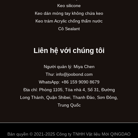
Keo silicone
Keo dán móng tay không chứa keo
Keo trám Acrylic chống thấm nước
Cô Sealant
Liên hệ với chúng tôi
Người quản lý: Miya Chen
Thư:
info@joobond.com
WhatsApp:
+86 159 9090 8679
Địa chỉ: Phòng 1105, Tòa nhà 4, Số 31, Đường
PT
Long Thành, Quận Shibei, Thanh Đảo, Sơn Đông,
Trung Quốc
RU
ES
AR
Bản quyền © 2021-2025 Công ty TNHH Vật liệu Mới QINGDAO
EN