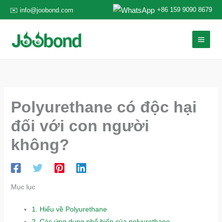
Nhảy
+86 159 9090 8679
✉️ info@joobond.com
tới
nội
dung
Polyurethane có độc hại
đối với con người
không?
Mục lục
1.
Hiểu về Polyurethane
2.
Các ứng dụng phổ biến của polyurethane