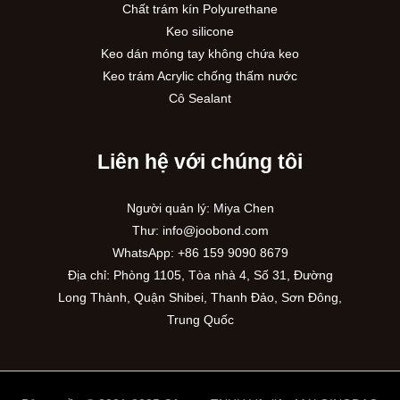
Chất trám kín Polyurethane
Keo silicone
Keo dán móng tay không chứa keo
Keo trám Acrylic chống thấm nước
Cô Sealant
Liên hệ với chúng tôi
Người quản lý: Miya Chen
Thư:
info@joobond.com
WhatsApp:
+86 159 9090 8679
Địa chỉ: Phòng 1105, Tòa nhà 4, Số 31, Đường
PT
Long Thành, Quận Shibei, Thanh Đảo, Sơn Đông,
Trung Quốc
RU
ES
AR