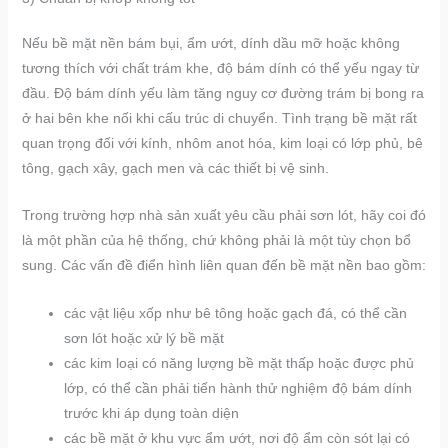
Nếu bề mặt nền bám bụi, ẩm ướt, dính dầu mỡ hoặc không
tương thích với chất trám khe, độ bám dính có thể yếu ngay từ
đầu. Độ bám dính yếu làm tăng nguy cơ đường trám bị bong ra
ở hai bên khe nối khi cấu trúc di chuyển. Tình trạng bề mặt rất
quan trọng đối với kính, nhôm anot hóa, kim loại có lớp phủ, bê
tông, gạch xây, gạch men và các thiết bị vệ sinh.
Trong trường hợp nhà sản xuất yêu cầu phải sơn lót, hãy coi đó
là một phần của hệ thống, chứ không phải là một tùy chọn bổ
sung. Các vấn đề điển hình liên quan đến bề mặt nền bao gồm:
các vật liệu xốp như bê tông hoặc gạch đá, có thể cần
sơn lót hoặc xử lý bề mặt
các kim loại có năng lượng bề mặt thấp hoặc được phủ
lớp, có thể cần phải tiến hành thử nghiệm độ bám dính
trước khi áp dụng toàn diện
các bề mặt ở khu vực ẩm ướt, nơi độ ẩm còn sót lại có