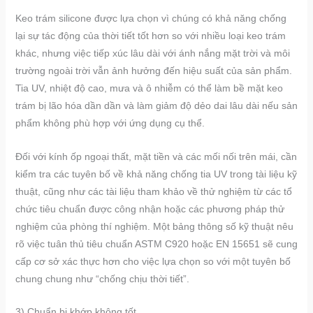
Keo trám silicone được lựa chọn vì chúng có khả năng chống
lại sự tác động của thời tiết tốt hơn so với nhiều loại keo trám
khác, nhưng việc tiếp xúc lâu dài với ánh nắng mặt trời và môi
trường ngoài trời vẫn ảnh hưởng đến hiệu suất của sản phẩm.
Tia UV, nhiệt độ cao, mưa và ô nhiễm có thể làm bề mặt keo
trám bị lão hóa dần dần và làm giảm độ dẻo dai lâu dài nếu sản
phẩm không phù hợp với ứng dụng cụ thể.
Đối với kính ốp ngoại thất, mặt tiền và các mối nối trên mái, cần
kiểm tra các tuyên bố về khả năng chống tia UV trong tài liệu kỹ
thuật, cũng như các tài liệu tham khảo về thử nghiệm từ các tổ
chức tiêu chuẩn được công nhận hoặc các phương pháp thử
nghiệm của phòng thí nghiệm. Một bảng thông số kỹ thuật nêu
rõ việc tuân thủ tiêu chuẩn ASTM C920 hoặc EN 15651 sẽ cung
cấp cơ sở xác thực hơn cho việc lựa chọn so với một tuyên bố
chung chung như “chống chịu thời tiết”.
3) Chuẩn bị khớp không tốt