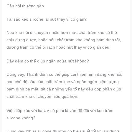
Câu hỏi thường gặp
Tại sao keo silicone lại nứt thay vì co giãn?
Nếu khe nối di chuyển nhiều hơn mức chất trám khe có thể
chịu đựng được, hoặc nếu chất trám khe không bám dính tốt,
đường trám có thể bị rách hoặc nứt thay vì co giãn đều.
Dây đệm có thể giúp ngăn ngừa nứt không?
Đúng vậy. Thanh đệm có thể giúp cải thiện hình dạng khe nối,
hạn chế độ sâu của chất trám khe và ngăn ngừa hiện tượng
bám dính ba mặt; tất cả những yếu tố này đều góp phần giúp
chất trám khe di chuyển hiệu quả hơn.
Việc tiếp xúc với tia UV có phải là vấn đề đối với keo trám
silicone không?
Đúng vậy. Nhựa silicone thường có hiệu suất tốt khi sử dụng