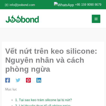
Nhảy
+86 159 9090 8679
✉️ info@joobond.com
tới
nội
dung
Vết nứt trên keo silicone:
Nguyên nhân và cách
phòng ngừa
Mục lục
1.
Tại sao keo trám silicone lại bị nứt?
2.
Lời khuyên thực tế về phòng ngừa