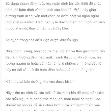
Sử dụng thanh đệm hoặc lớp ngăn dính khi cần thiết để chất
trám chỉ bám dính vào hai mặt của khe nối. Điều này giúp
đường trám di chuyển một cách có kiểm soát và ngăn ngừa
ứng suất quá mức. Đảm bảo tỷ lệ đường trám phù hợp với kích
thước khe nối, thay vì trám quá đầy khe.
Áp dụng trong các điều kiện được khuyến nghị
Nhiệt độ thi công, nhiệt độ bề mặt, độ ẩm và thời gian đóng rắn
đều ảnh hưởng đến hiệu suất. Tránh thi công khi có mưa, hiện
tượng ngưng tụ hoặc bề mặt nền bị ô nhiễm, vì những yếu tố
này có thể cản trở độ bám dính hoặc quá trình đóng rắn.
Kiểm tra và bảo dưỡng khu vực được bịt kín
Hãy kiểm tra định kỳ các mối nối được bịt kín để phát hiện sớm
các dấu hiệu nứt, bong tróc mép, đổi màu hoặc co ngót. Các
khuyết tật nhỏ sẽ dễ sửa chữa hơn trước khi nước thấm vào