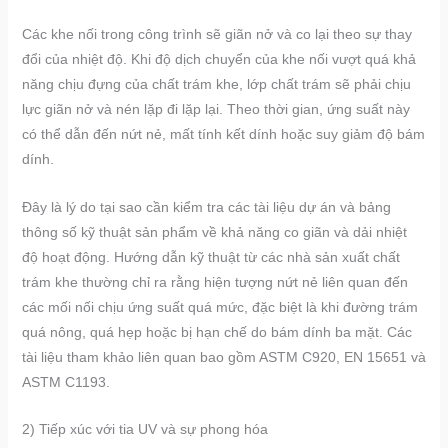
Các khe nối trong công trình sẽ giãn nở và co lại theo sự thay
đổi của nhiệt độ. Khi độ dịch chuyển của khe nối vượt quá khả
năng chịu đựng của chất trám khe, lớp chất trám sẽ phải chịu
lực giãn nở và nén lặp đi lặp lại. Theo thời gian, ứng suất này
có thể dẫn đến nứt nẻ, mất tính kết dính hoặc suy giảm độ bám
dính.
Đây là lý do tại sao cần kiểm tra các tài liệu dự án và bảng
thông số kỹ thuật sản phẩm về khả năng co giãn và dải nhiệt
độ hoạt động. Hướng dẫn kỹ thuật từ các nhà sản xuất chất
trám khe thường chỉ ra rằng hiện tượng nứt nẻ liên quan đến
các mối nối chịu ứng suất quá mức, đặc biệt là khi đường trám
quá nông, quá hẹp hoặc bị hạn chế do bám dính ba mặt. Các
tài liệu tham khảo liên quan bao gồm ASTM C920, EN 15651 và
ASTM C1193.
2) Tiếp xúc với tia UV và sự phong hóa