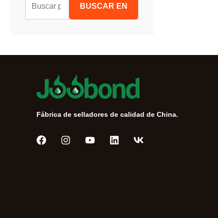
B
BUSCAR EN
u
s
c
a
r
:
Fábrica de selladores de calidad de China.
Português do Brasil
Tiếng Việt