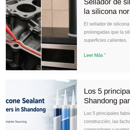
Sellador de si
elegirlo
la silicona no
y
aplicarlo
El sellador de silicon
prolongadas que la sil
superficies calientes.
Sellador
Leer Más "
de
silicona
resistente
a
Los 5 principa
altas
Shandong par
temperaturas
frente
Los 5 principales fabr
a
construcción, las fach
la
compradores y puntos d