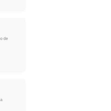
po de
la