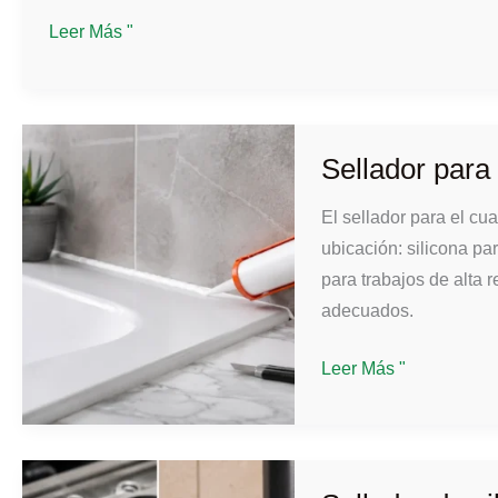
Tips
Metal
Leer Más "
Adhesive
Supplier
Guide:
Selection
Sellador para 
Criteria,
El sellador para el cu
Costs,
ubicación: silicona par
and
para trabajos de alta 
Buying
adecuados.
Tips
Sellador
Leer Más "
para
el
baño:
cómo