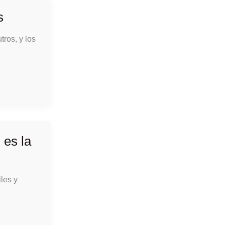
s
ros, y los
 es la
les y