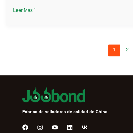
segura
Sellador
Leer Más "
sin
clavos:
ventajas
y
1
2
limitaciones
Fábrica de selladores de calidad de China.