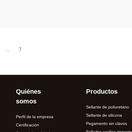
...
7
Quiénes
Productos
somos
Sellante de poliuretano
Sellante de silicona
Perfil de la empresa
Pegamento sin clavos
Certificación
Sellador acrílico imperm