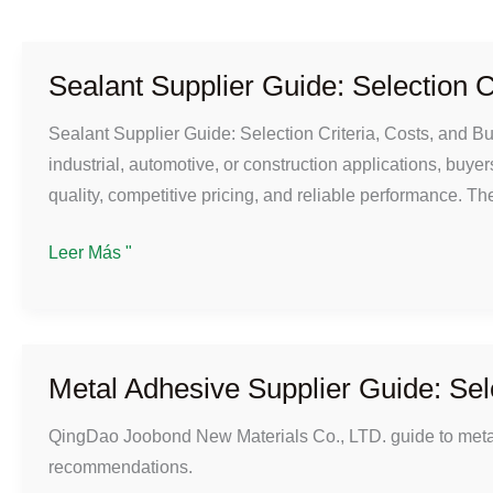
Sealant Supplier Guide: Selection C
Sealant Supplier Guide: Selection Criteria, Costs, and 
industrial, automotive, or construction applications, buyers
quality, competitive pricing, and reliable performance. T
Sealant
Leer Más "
Supplier
Guide:
Selection
Criteria,
Metal Adhesive Supplier Guide: Sele
Costs,
QingDao Joobond New Materials Co., LTD. guide to metal a
and
recommendations.
Buying