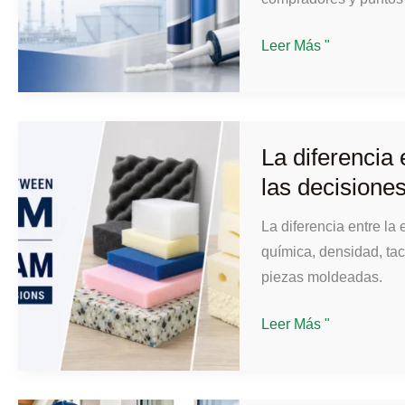
silicona
Los
normal
Leer Más "
5
principales
fabricantes
de
La diferencia
selladores
las decisione
de
silicona
La diferencia entre l
de
química, densidad, tac
Shandong
piezas moldeadas.
para
La
compradores
Leer Más "
diferencia
entre
la