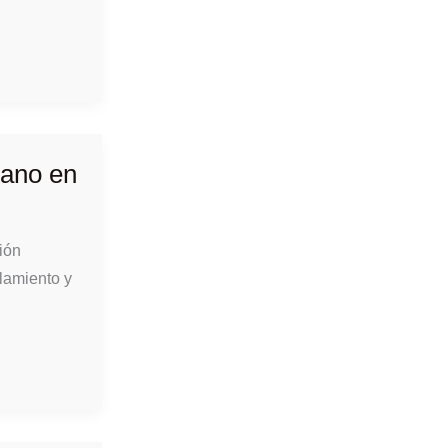
tano en
ión
slamiento y