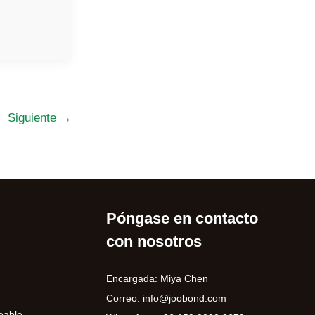
Siguiente
→
Póngase en contacto
con nosotros
Encargada: Miya Chen
Correo:
info@joobond.com
eable