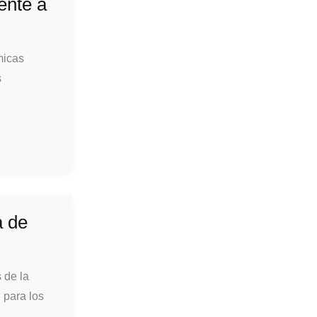
ente a
micas
s
a de
 de la
 para los