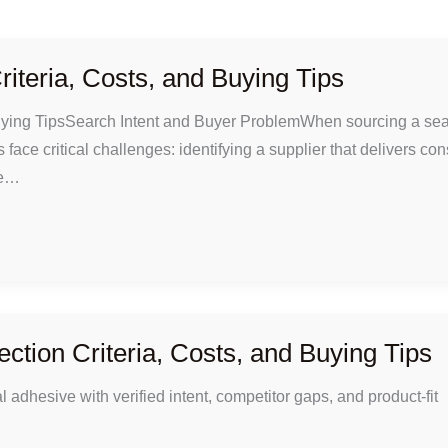
riteria, Costs, and Buying Tips
Buying TipsSearch Intent and Buyer ProblemWhen sourcing a seal
 face critical challenges: identifying a supplier that delivers con
he…
ction Criteria, Costs, and Buying Tips
dhesive with verified intent, competitor gaps, and product-fit