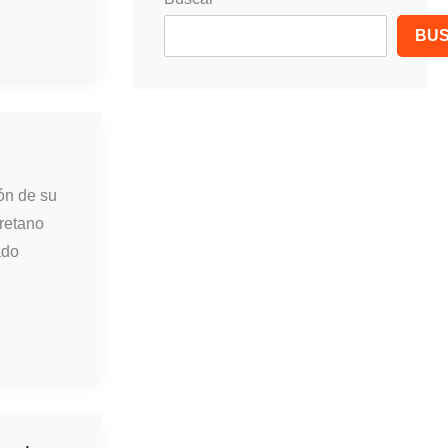
BU
ón de su
uretano
ado