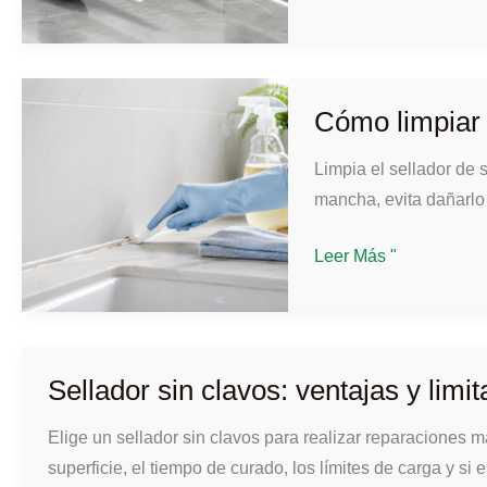
de
silicona
frente
a
Cómo limpiar 
masilla
Limpia el sellador de s
de
mancha, evita dañarlo 
silicona:
¿cuál
Cómo
Leer Más "
es
limpiar
la
el
opción
sellador
más
de
adecuada?
Sellador sin clavos: ventajas y limi
silicona
Elige un sellador sin clavos para realizar reparaciones 
de
superficie, el tiempo de curado, los límites de carga y si 
forma