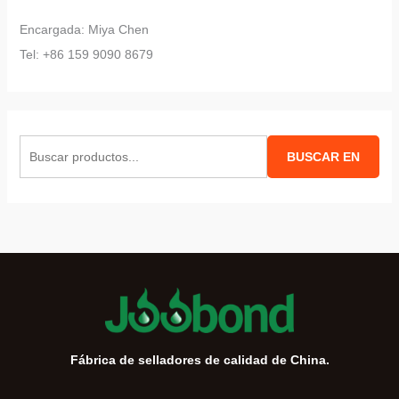
Encargada: Miya Chen
Tel: +86 159 9090 8679
B
BUSCAR EN
u
s
c
a
r
:
Fábrica de selladores de calidad de China.