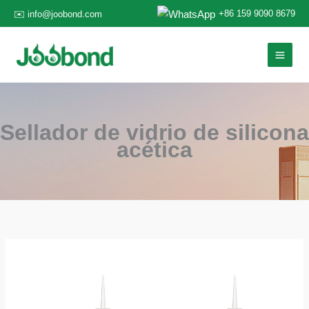
Ir
+86 159 9090 8679
✉️ info@joobond.com
al
contenido
Sellador de vidrio de silicona
acética