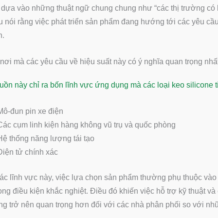
 dựa vào những thuật ngữ chung chung như “các thị trường có b
 nói rằng việc phát triển sản phẩm đang hướng tới các yêu cầ
n.
ơi mà các yêu cầu về hiệu suất này có ý nghĩa quan trọng nhấ
ồn này chỉ ra bốn lĩnh vực ứng dụng mà các loại keo silicone t
Mô-đun pin xe điện
Các cụm linh kiện hàng không vũ trụ và quốc phòng
Hệ thống năng lượng tái tạo
Điện tử chính xác
ác lĩnh vực này, việc lựa chọn sản phẩm thường phụ thuộc vào tín
ong điều kiện khắc nghiệt. Điều đó khiến việc hỗ trợ kỹ thuật v
g trở nên quan trọng hơn đối với các nhà phân phối so với n