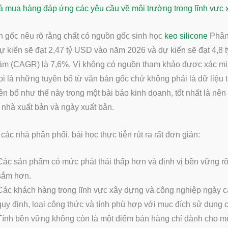
 mua hàng đáp ứng các yêu cầu về môi trường trong lĩnh vực 
 gốc nêu rõ rằng chất có nguồn gốc sinh học
keo silicone
Phân 
ự kiến sẽ đạt 2,47 tỷ USD vào năm 2026 và dự kiến sẽ đạt 4,8
ăm (CAGR) là 7,6%. Vì không có nguồn tham khảo được xác mi
i là những tuyên bố từ văn bản gốc chứ không phải là dữ liệu 
ên bố như thế này trong một bài báo kinh doanh, tốt nhất là nê
 nhà xuất bản và ngày xuất bản.
 các nhà phân phối, bài học thực tiễn rút ra rất đơn giản:
Các sản phẩm có mức phát thải thấp hơn và định vị bền vững r
sắm hơn.
Các khách hàng trong lĩnh vực xây dựng và công nghiệp ngày c
quy định, loại công thức và tính phù hợp với mục đích sử dụng 
Tính bền vững không còn là một điểm bán hàng chỉ dành cho mộ