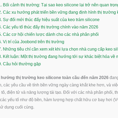
1.
Bối cảnh thị trường: Tại sao keo silicone lại trở nên quan t
2.
Các xu hướng phát triển bền vững đang định hình thị trường 
3.
Sự đổi mới thúc đẩy hiệu suất của keo trám silicone
4.
Các yếu tố thúc đẩy thị trường chính vào năm 2026
5.
Các cơ hội chiến lược dành cho các nhà phân phối
6.
Vị trí của Joobond trên thị trường
7.
Những tiêu chí cần xem xét khi lựa chọn nhà cung cấp keo s
8.
Kết luận: Một thị trường đang hướng tới sự khác biệt hóa về 
9.
Câu hỏi thường gặp
 hướng thị trường keo silicone toàn cầu đến năm 2026
đang 
, các yêu cầu về tính bền vững ngày càng khắt khe hơn, và việ
 tô, điện tử và năng lượng tái tạo. Đối với các nhà phân phối, 
 các yếu tố như độ bền, hàm lượng hợp chất hữu cơ bay hơi (VOC
ử dụng cuối cùng.