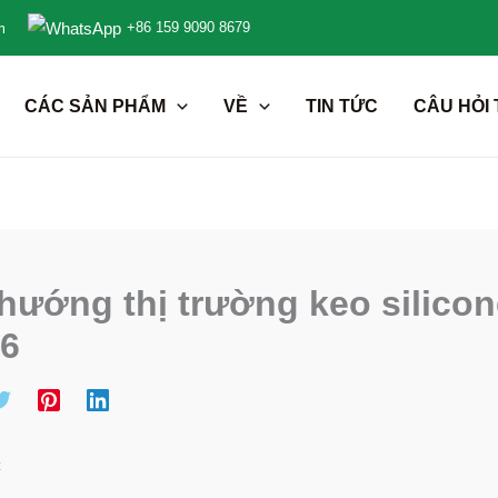
+86 159 9090 8679
m
CÁC SẢN PHẨM
VỀ
TIN TỨC
CÂU HỎI
hướng thị trường keo silico
6
c