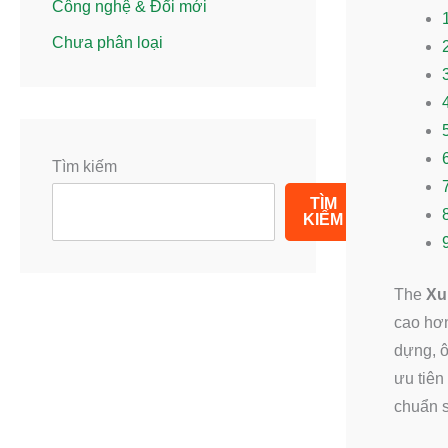
Công nghệ & Đổi mới
Chưa phân loại
Tìm kiếm
TÌM
KIẾM
The
Xu
cao hơn
dựng, ô
ưu tiên
chuẩn s