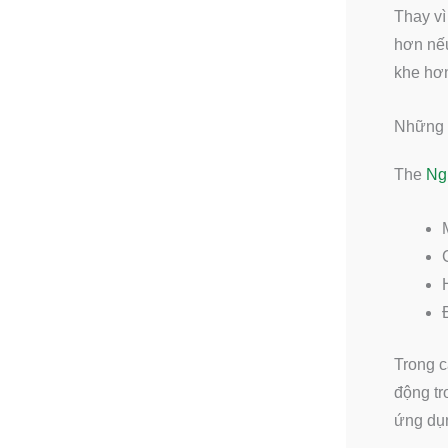
Thay vì
hơn nếu
khe hơ
Những n
The
Ngu
Trong c
động tr
ứng dụn