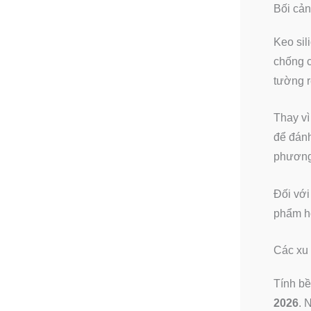
Bối cản
Keo sil
chống c
tường r
Thay vì
để đánh
phương 
Đối với
phẩm hỗ
Các xu 
Tính bề
2026
. 