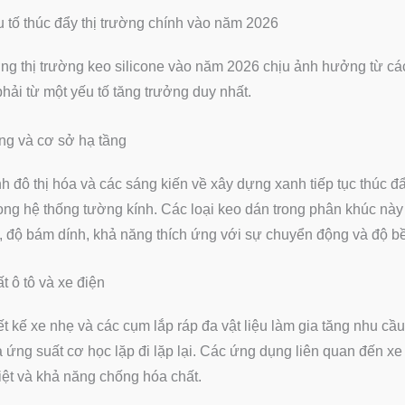
 tố thúc đẩy thị trường chính vào năm 2026
g thị trường keo silicone vào năm 2026 chịu ảnh hưởng từ các 
hải từ một yếu tố tăng trưởng duy nhất.
ng và cơ sở hạ tầng
nh đô thị hóa và các sáng kiến về xây dựng xanh tiếp tục thúc đ
ong hệ thống tường kính. Các loại keo dán trong phân khúc nà
ết, độ bám dính, khả năng thích ứng với sự chuyển động và độ bề
t ô tô và xe điện
ết kế xe nhẹ và các cụm lắp ráp đa vật liệu làm gia tăng nhu cầu
 ứng suất cơ học lặp đi lặp lại. Các ứng dụng liên quan đến xe
iệt và khả năng chống hóa chất.