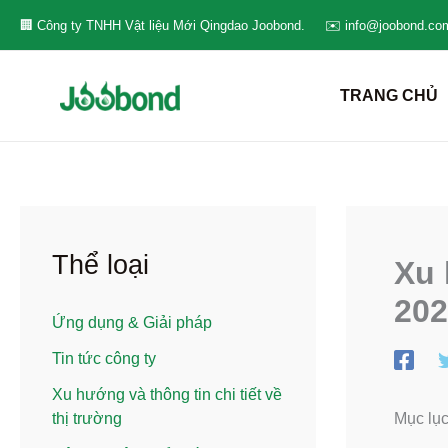
Nhảy
🏢 Công ty TNHH Vật liệu Mới Qingdao Joobond.
✉️ info@joobond.co
tới
nội
TRANG CHỦ
dung
Thể loại
Xu 
202
Ứng dụng & Giải pháp
Tin tức công ty
Xu hướng và thông tin chi tiết về
Mục lụ
thị trường