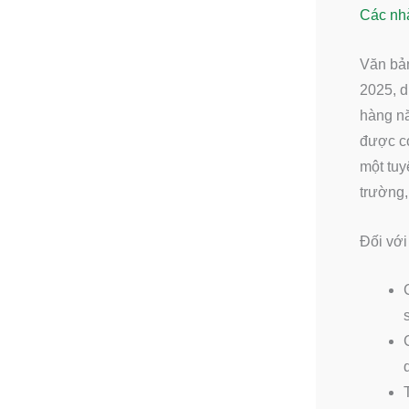
Các nhà
Văn bản
2025, d
hàng n
được co
một tuy
trường,
Đối với