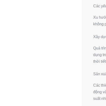
Các yếu
Xu hướn
không p
Xây dự
Quá trì
dụng tr
thời ti
Sản xuấ
Các thi
động và
suất nh