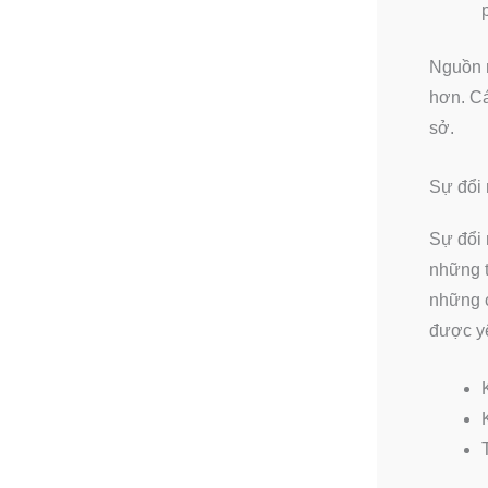
Nguồn n
hơn. Cá
sở.
Sự đổi 
Sự đổi 
những t
những c
được y