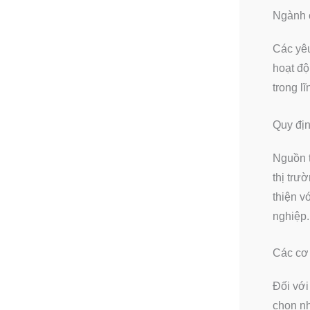
Ngành c
Các yêu
hoạt độ
trong l
Quy địn
Nguồn 
thị trư
thiện v
nghiệp.
Các cơ 
Đối với
chọn nh