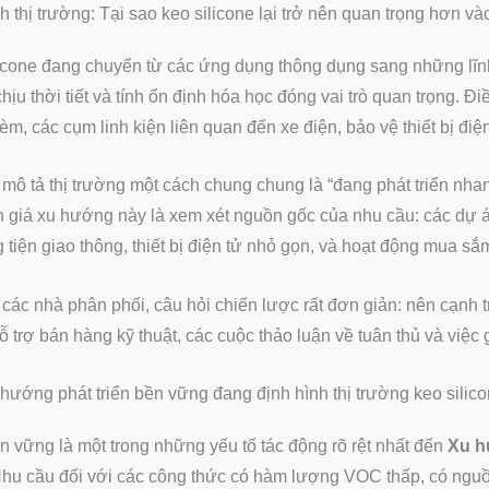
h thị trường: Tại sao keo silicone lại trở nên quan trọng hơn 
icone đang chuyển từ các ứng dụng thông dụng sang những lĩnh 
hịu thời tiết và tính ổn định hóa học đóng vai trò quan trọng. Điề
èm, các cụm linh kiện liên quan đến xe điện, bảo vệ thiết bị điệ
 mô tả thị trường một cách chung chung là “đang phát triển nha
 giá xu hướng này là xem xét nguồn gốc của nhu cầu: các dự án
tiện giao thông, thiết bị điện tử nhỏ gọn, và hoạt động mua sắ
 các nhà phân phối, câu hỏi chiến lược rất đơn giản: nên cạnh
 trợ bán hàng kỹ thuật, các cuộc thảo luận về tuân thủ và việc
hướng phát triển bền vững đang định hình thị trường keo silic
n vững là một trong những yếu tố tác động rõ rệt nhất đến
Xu h
Nhu cầu đối với các công thức có hàm lượng VOC thấp, có nguồn