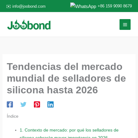
Ir
+86 159 9090 8679
✉️ info@joobond.com
al
contenido
Tendencias del mercado
mundial de selladores de
silicona hasta 2026
Índice
1.
Contexto de mercado: por qué los selladores de
silicona cobrarán mayor importancia en 2026