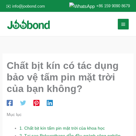
Nhảy
+86 159 9090 8679
✉️ info@joobond.com
tới
nội
dung
Chất bịt kín có tác dụng
bảo vệ tấm pin mặt trời
của bạn không?
Mục lục
1.
Chất bịt kín tấm pin mặt trời của khoa học
2.
Tại sao Polyurethane dẫn đầu ngành công nghiệp