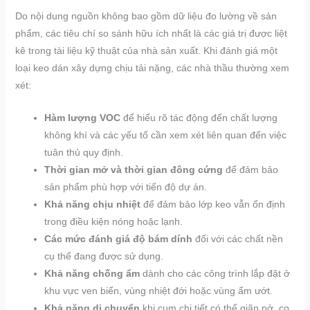
Do nội dung nguồn không bao gồm dữ liệu đo lường về sản
phẩm, các tiêu chí so sánh hữu ích nhất là các giá trị được liệt
kê trong tài liệu kỹ thuật của nhà sản xuất. Khi đánh giá một
loại keo dán xây dựng chịu tải nặng, các nhà thầu thường xem
xét:
Hàm lượng VOC
để hiểu rõ tác động đến chất lượng
không khí và các yếu tố cần xem xét liên quan đến việc
tuân thủ quy định.
Thời gian mở và thời gian đông cứng
để đảm bảo
sản phẩm phù hợp với tiến độ dự án.
Khả năng chịu nhiệt
để đảm bảo lớp keo vẫn ổn định
trong điều kiện nóng hoặc lạnh.
Các mức đánh giá độ bám dính
đối với các chất nền
cụ thể đang được sử dụng.
Khả năng chống ẩm
dành cho các công trình lắp đặt ở
khu vực ven biển, vùng nhiệt đới hoặc vùng ẩm ướt.
Khả năng di chuyển
khi cụm chi tiết có thể giãn nở, co