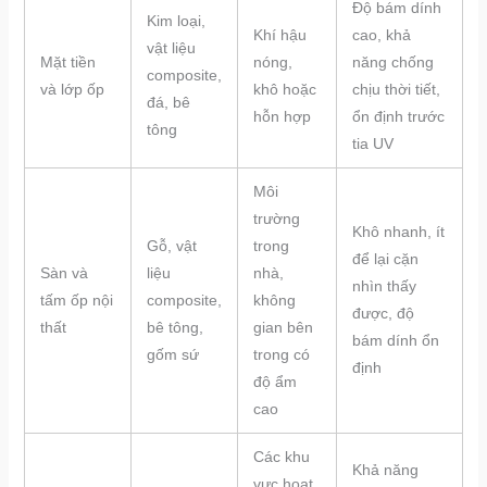
Độ bám dính
Kim loại,
Khí hậu
cao, khả
vật liệu
Mặt tiền
nóng,
năng chống
composite,
và lớp ốp
khô hoặc
chịu thời tiết,
đá, bê
hỗn hợp
ổn định trước
tông
tia UV
Môi
trường
Khô nhanh, ít
Gỗ, vật
trong
để lại cặn
Sàn và
liệu
nhà,
nhìn thấy
tấm ốp nội
composite,
không
được, độ
thất
bê tông,
gian bên
bám dính ổn
gốm sứ
trong có
định
độ ẩm
cao
Các khu
Khả năng
vực hoạt