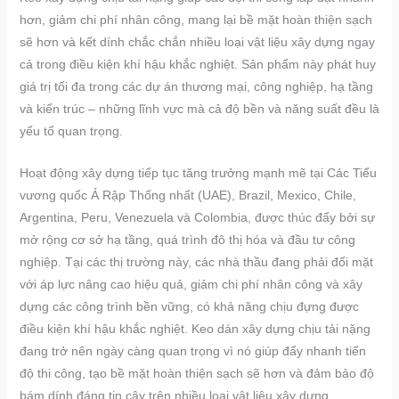
hơn, giảm chi phí nhân công, mang lại bề mặt hoàn thiện sạch
sẽ hơn và kết dính chắc chắn nhiều loại vật liệu xây dựng ngay
cả trong điều kiện khí hậu khắc nghiệt. Sản phẩm này phát huy
giá trị tối đa trong các dự án thương mại, công nghiệp, hạ tầng
và kiến trúc – những lĩnh vực mà cả độ bền và năng suất đều là
yếu tố quan trọng.
Hoạt động xây dựng tiếp tục tăng trưởng mạnh mẽ tại Các Tiểu
vương quốc Ả Rập Thống nhất (UAE), Brazil, Mexico, Chile,
Argentina, Peru, Venezuela và Colombia, được thúc đẩy bởi sự
mở rộng cơ sở hạ tầng, quá trình đô thị hóa và đầu tư công
nghiệp. Tại các thị trường này, các nhà thầu đang phải đối mặt
với áp lực nâng cao hiệu quả, giảm chi phí nhân công và xây
dựng các công trình bền vững, có khả năng chịu đựng được
điều kiện khí hậu khắc nghiệt. Keo dán xây dựng chịu tải nặng
đang trở nên ngày càng quan trọng vì nó giúp đẩy nhanh tiến
độ thi công, tạo bề mặt hoàn thiện sạch sẽ hơn và đảm bảo độ
bám dính đáng tin cậy trên nhiều loại vật liệu xây dựng.