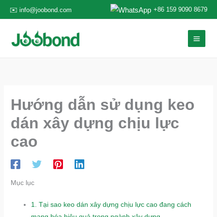
Nhảy
+86 159 9090 8679
✉️ info@joobond.com
tới
nội
dung
Hướng dẫn sử dụng keo
dán xây dựng chịu lực
cao
Mục lục
1.
Tại sao keo dán xây dựng chịu lực cao đang cách
mạng hóa hiệu quả trong ngành xây dựng