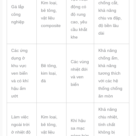
Kim loại,
chống cắt,
Gá lắp
động có
bê tông,
khả năng
công
độ rung
vật liệu
chịu va đập,
nghiệp
cao, yêu
composite
độ bền lâu
cầu khắt
dài
khe
Các ứng
Khả năng
dụng ở
chống ẩm,
Các vùng
khu vực
Bê tông,
khả năng
nhiệt đới
ven biển
kim loại,
tương thích
và ven
và có khí
đá
với các hệ
biển
hậu ẩm
thống chống
ướt
ăn mòn
Khả năng
Làm việc
Kim loại,
chịu nhiệt,
Khí hậu
ngoài trời
bê tông,
tính chất
sa mạc
ở nhiệt độ
vật liệu
không bị
nóng bức