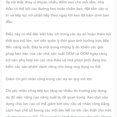
ốp nội thất: thay vì khoan nhiều điểm neo cho mỗi tấm, nhà
thầu có thể bôi các đường keo hoặc chấm keo, đặt tấm vào vị
trí và tiếp tục với phần tiếp theo ngay khi keo đã bám dính ban
đầu.
Điều này có thể đặc biệt hữu ích trong các dự án hoàn thiện nội
thất quy mô lớn, nơi việc quản lý thời gian ảnh hưởng trực tiếp
đến năng suất. Đây là một trong những lý do khiến các giải
pháp keo dán của các nhà sản xuất OEM và ODM ngày càng
trở nên phù hợp với các nhà thầu và nhà phân phối đang tìm
kiếm các sản phẩm dành riêng cho từng ứng dụng cụ thể.
Giảm chi phí nhân công trong các dự án quy mô lớn
Chi phí nhân công tiếp tục tăng tại nhiều thị trường xây dựng,
do đó việc nâng cao năng suất là rất quan trọng. Keo dán xây
dựng chịu lực cao có thể giảm bớt nhu cầu về nhân công bằng
cách hạn chế số lượng các mối liên kết cơ khí cần thiết cho một
số ứng dụng cụ thể. Thay vì phải dành thời gian cho việc khoan