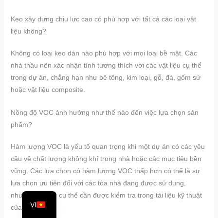
Keo xây dựng chịu lực cao có phù hợp với tất cả các loại vật
liệu không?
Không có loại keo dán nào phù hợp với mọi loại bề mặt. Các
nhà thầu nên xác nhận tính tương thích với các vật liệu cụ thể
trong dự án, chẳng hạn như bê tông, kim loại, gỗ, đá, gốm sứ
hoặc vật liệu composite.
Nồng độ VOC ảnh hưởng như thế nào đến việc lựa chọn sản
PT
phẩm?
RU
Hàm lượng VOC là yếu tố quan trọng khi một dự án có các yêu
ES
cầu về chất lượng không khí trong nhà hoặc các mục tiêu bền
vững. Các lựa chọn có hàm lượng VOC thấp hơn có thể là sự
AR
lựa chọn ưu tiên đối với các tòa nhà đang được sử dụng,
EN
nhưng ngưỡng cụ thể cần được kiểm tra trong tài liệu kỹ thuật
VI
của sản phẩm.