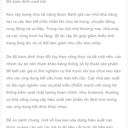
Độ bám dính vượt trội
Keo xây dựng chịu tải nặng được đánh giá cao nhờ khả năng
tạo ra các liên kết chắc chắn khi chịu tải trọng, chuyển động,
rung động và va đập. Trong các tòa nhà thương mại, nhà máy
và các công trình hạ tầng, độ tin cậy đó giúp giảm thiểu tình
trạng lỏng lẻo và có thể làm giảm nhu cầu sửa chữa.
Do độ bám dính thay đổi tùy theo công thức và bề mặt nền, các
nhóm dự án nên tham khảo bảng thông số kỹ thuật sản phẩm
để biết các giá trị thử nghiệm cụ thể trước khi lựa chọn keo dán
cho các ứng dụng kết cấu hoặc bán kết cấu. Các nhà sản xuất
có đội ngũ nghiên cứu và phát triển (R&D) mạnh mẽ cùng hệ
thống kiểm soát chất lượng hoàn chỉnh, như Joobond, thường
có khả năng cung cấp hiệu suất sản phẩm ổn định hơn trong
các ứng dụng kết dính khác nhau.
Để so sánh chung, một số loại keo xây dựng hiệu suất cao
được quảng cáo với các giá trị độ bền cắt hoặc độ bền kéo