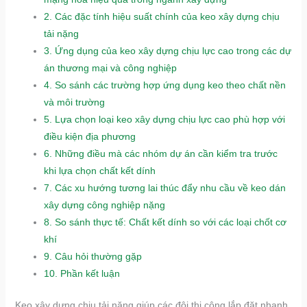
2.
Các đặc tính hiệu suất chính của keo xây dựng chịu
tải nặng
3.
Ứng dụng của keo xây dựng chịu lực cao trong các dự
án thương mại và công nghiệp
4.
So sánh các trường hợp ứng dụng keo theo chất nền
và môi trường
5.
Lựa chọn loại keo xây dựng chịu lực cao phù hợp với
điều kiện địa phương
6.
Những điều mà các nhóm dự án cần kiểm tra trước
khi lựa chọn chất kết dính
7.
Các xu hướng tương lai thúc đẩy nhu cầu về keo dán
xây dựng công nghiệp nặng
8.
So sánh thực tế: Chất kết dính so với các loại chốt cơ
khí
9.
Câu hỏi thường gặp
10.
Phần kết luận
Keo xây dựng chịu tải nặng giúp các đội thi công lắp đặt nhanh