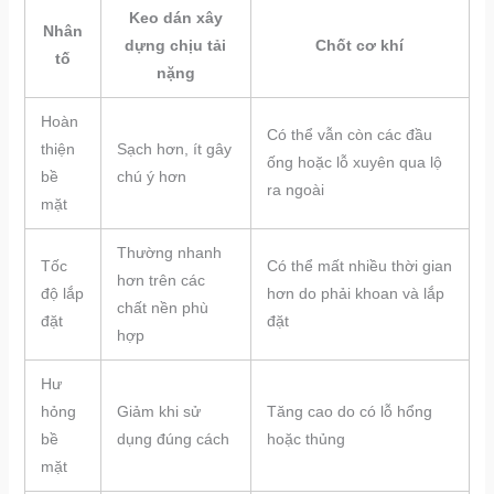
Keo dán xây
Nhân
dựng chịu tải
Chốt cơ khí
tố
nặng
Hoàn
Có thể vẫn còn các đầu
thiện
Sạch hơn, ít gây
ống hoặc lỗ xuyên qua lộ
bề
chú ý hơn
ra ngoài
mặt
Thường nhanh
Tốc
Có thể mất nhiều thời gian
hơn trên các
độ lắp
hơn do phải khoan và lắp
chất nền phù
đặt
đặt
hợp
Hư
hỏng
Giảm khi sử
Tăng cao do có lỗ hổng
bề
dụng đúng cách
hoặc thủng
mặt